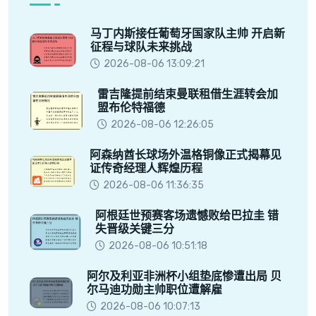
马丁内斯接任葡萄牙国家队主帅 开启新
征程与球队未来挑战
2026-08-06 13:09:21
雷吉隆提前结束曼联租借生涯转会加
盟布伦特福德
2026-08-06 12:26:05
阿森纳酋长球场外温格铜像正式揭幕见
证传奇经理人辉煌历程
2026-08-06 11:36:35
阿根廷世预赛客场遗憾败给巴拉圭 错
失晋级关键三分
2026-08-06 10:51:18
阿尔及利亚非洲杯小组垫底惨遭出局 贝
尔马迪功勋主帅职位遭解雇
2026-08-06 10:07:13