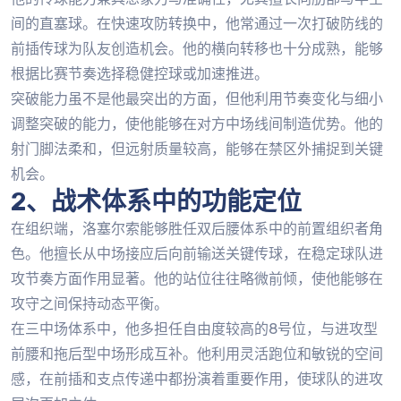
间的直塞球。在快速攻防转换中，他常通过一次打破防线的
前插传球为队友创造机会。他的横向转移也十分成熟，能够
根据比赛节奏选择稳健控球或加速推进。
突破能力虽不是他最突出的方面，但他利用节奏变化与细小
调整突破的能力，使他能够在对方中场线间制造优势。他的
射门脚法柔和，但远射质量较高，能够在禁区外捕捉到关键
机会。
2、战术体系中的功能定位
在组织端，洛塞尔索能够胜任双后腰体系中的前置组织者角
色。他擅长从中场接应后向前输送关键传球，在稳定球队进
攻节奏方面作用显著。他的站位往往略微前倾，使他能够在
攻守之间保持动态平衡。
在三中场体系中，他多担任自由度较高的8号位，与进攻型
前腰和拖后型中场形成互补。他利用灵活跑位和敏锐的空间
感，在前插和支点传递中都扮演着重要作用，使球队的进攻