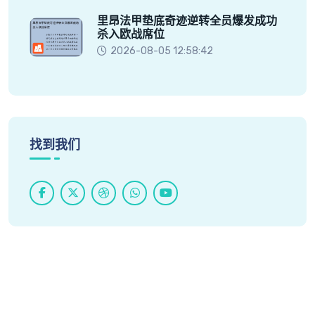
里昂法甲垫底奇迹逆转全员爆发成功
杀入欧战席位
2026-08-05 12:58:42
找到我们