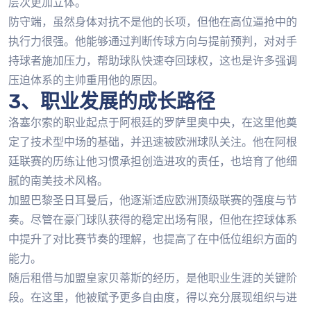
层次更加立体。
防守端，虽然身体对抗不是他的长项，但他在高位逼抢中的
执行力很强。他能够通过判断传球方向与提前预判，对对手
持球者施加压力，帮助球队快速夺回球权，这也是许多强调
压迫体系的主帅重用他的原因。
3、职业发展的成长路径
洛塞尔索的职业起点于阿根廷的罗萨里奥中央，在这里他奠
定了技术型中场的基础，并迅速被欧洲球队关注。他在阿根
廷联赛的历练让他习惯承担创造进攻的责任，也培育了他细
腻的南美技术风格。
加盟巴黎圣日耳曼后，他逐渐适应欧洲顶级联赛的强度与节
奏。尽管在豪门球队获得的稳定出场有限，但他在控球体系
中提升了对比赛节奏的理解，也提高了在中低位组织方面的
能力。
随后租借与加盟皇家贝蒂斯的经历，是他职业生涯的关键阶
段。在这里，他被赋予更多自由度，得以充分展现组织与进