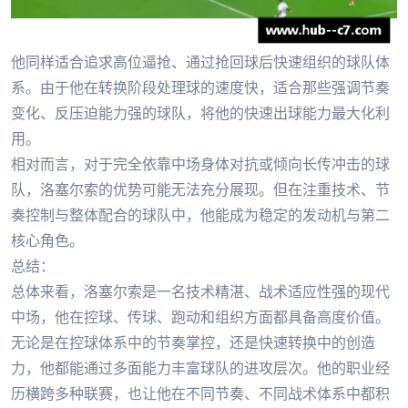
他同样适合追求高位逼抢、通过抢回球后快速组织的球队体
系。由于他在转换阶段处理球的速度快，适合那些强调节奏
变化、反压迫能力强的球队，将他的快速出球能力最大化利
用。
相对而言，对于完全依靠中场身体对抗或倾向长传冲击的球
队，洛塞尔索的优势可能无法充分展现。但在注重技术、节
奏控制与整体配合的球队中，他能成为稳定的发动机与第二
核心角色。
总结：
总体来看，洛塞尔索是一名技术精湛、战术适应性强的现代
中场，他在控球、传球、跑动和组织方面都具备高度价值。
无论是在控球体系中的节奏掌控，还是快速转换中的创造
力，他都能通过多面能力丰富球队的进攻层次。他的职业经
历横跨多种联赛，也让他在不同节奏、不同战术体系中都积