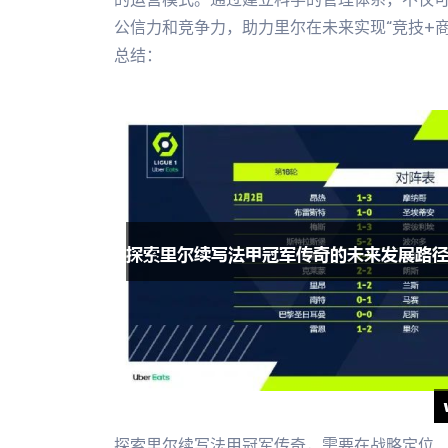
公信力和竞争力，助力里尔在未来实现“竞技+商
总结：
探索里尔续写法甲冠军传奇，需要在战略定位