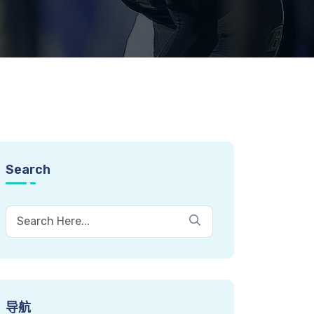
Search
导航