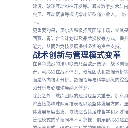
建设、球迷互动APP开发等。通过数字技术与
会员、互动赛事等模式增加新型商业收入。此
一。
更重要的是，里尔应积极拓展国际市场，尤其
回赛、青训合作计划以及品牌授权等方式，提
能力，从而为竞技发展提供坚实的资金支持。
战术创新与管理模式变革
在竞争激烈的法甲联赛乃至欧洲赛场，战术创
奇，就必须在战术体系、教练团队和数据分析
而是转向技术分析、数据指导与科学训练的综
频分析与心理辅导纳入体系。
除此之外，教练团队的建设也至关重要。拥有
将直接影响球队竞技表现以及整体发展方向。
体发展角度出发，寻找适合其足球哲学和人才
管理模式的革新同样不可忽视，俱乐部必须建
的运营模式。通过建立科学的管理体系，不仅