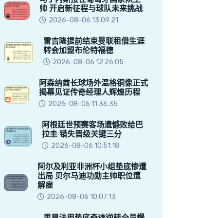
帅 开启新征程与球队未来挑战
2026-08-06 13:09:21
雷吉隆提前结束曼联租借生涯
转会加盟布伦特福德
2026-08-06 12:26:05
阿森纳酋长球场外温格铜像正式
揭幕见证传奇经理人辉煌历程
2026-08-06 11:36:35
阿根廷世预赛客场遗憾败给巴
拉圭 错失晋级关键三分
2026-08-06 10:51:18
阿尔及利亚非洲杯小组垫底惨遭
出局 贝尔马迪功勋主帅职位遭
解雇
2026-08-06 10:07:13
里昂法甲垫底奇迹逆转全员爆