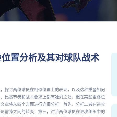
叠位置分析及其对球队战术
析，探讨两位球员在相似位置上的表现，以及这种重叠如何
格、比赛节奏和战术要求上都有独到之处，但在某些重叠位
篇文章将从四个方面进行详细分析：首先，分析二者在进攻
锋与前锋之间的转变；第三，讨论两位球员在进攻组织中的