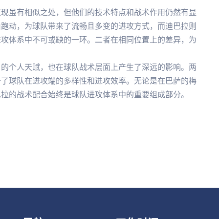
表现虽有相似之处，但他们的技术特点和战术作用仍然有显
由跑动，为球队带来了流畅且多变的进攻方式，而迪巴拉则
进攻体系中不可或缺的一环。二者在相同位置上的差异，为
自的个人天赋，也在球队战术层面上产生了深远的影响。两
升了球队在进攻端的多样性和进攻效率。无论是在巴萨的梅
巴拉的战术配合始终是球队进攻体系中的重要组成部分。