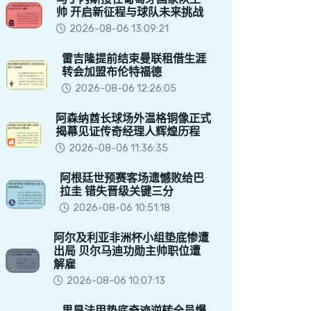
帅 开启新征程与球队未来挑战
2026-08-06 13:09:21
雷吉隆提前结束曼联租借生涯
转会加盟布伦特福德
2026-08-06 12:26:05
阿森纳酋长球场外温格铜像正式
揭幕见证传奇经理人辉煌历程
2026-08-06 11:36:35
阿根廷世预赛客场遗憾败给巴
拉圭 错失晋级关键三分
2026-08-06 10:51:18
阿尔及利亚非洲杯小组垫底惨遭
出局 贝尔马迪功勋主帅职位遭
解雇
2026-08-06 10:07:13
里昂法甲垫底奇迹逆转全员爆