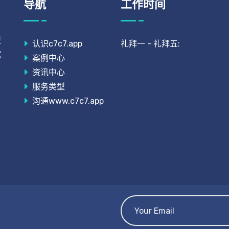
导航
工作时间
型
认识c7c7.app
礼拜一 - 礼拜五:
沉
案例中心
。
资讯中心
服务类型
沟通www.c7c7.app