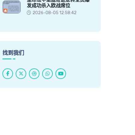
发成功杀入欧战席位
2026-08-05 12:58:42
找到我们