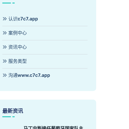
认识c7c7.app
案例中心
资讯中心
服务类型
沟通www.c7c7.app
最新资讯
马丁内斯接任葡萄牙国家队主