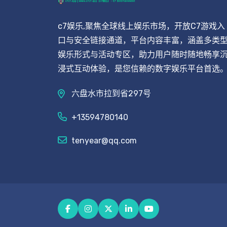
c7娱乐,聚焦全球线上娱乐市场，开放C7游戏入
口与安全链接通道，平台内容丰富，涵盖多类
娱乐形式与活动专区，助力用户随时随地畅享
浸式互动体验，是您信赖的数字娱乐平台首选
六盘水市拉到省297号
+13594780140
tenyear@qq.com