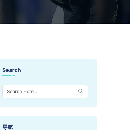
Search
导航