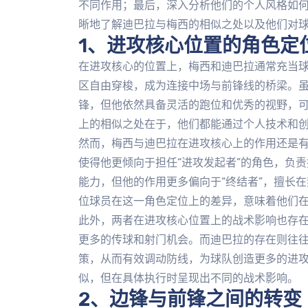
不同作用；最后，深入分析他们的个人风格如
晰地了解迪巴拉与梅西的相似之处以及他们对
1、进攻核心位置的角色定
在进攻核心的位置上，梅西和迪巴拉通常充当球
区自由穿梭，成为连接中场与前锋线的桥梁。
锋，但他依然具备灵活的跑位和优秀的视野，
上的相似之处在于，他们都能通过个人技术和
然而，梅西与迪巴拉在进攻核心上的作用还是
使得他更倾向于担任“进攻发起者”的角色，负
能力，但他的作用更多偏向于“终结者”，擅长
位球员在这一角色定位上的差异，意味着他们
此外，两者在进攻核心位置上的战术影响也存
更多的传球和射门机会。而迪巴拉的存在则往
策，从而有效调动防线，为球队创造更多的进
似，但在具体执行时呈现出不同的战术影响。
2、边锋与前锋之间的转变