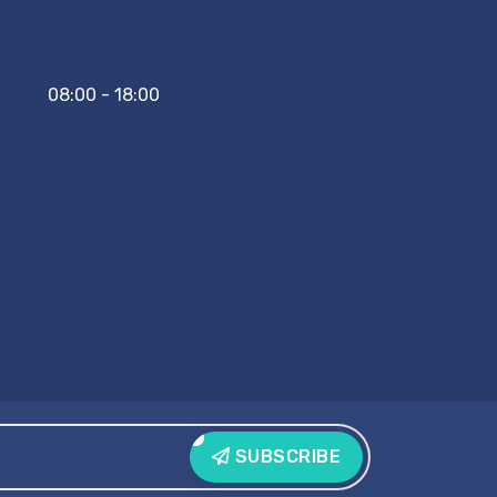
08:00 - 18:00
SUBSCRIBE