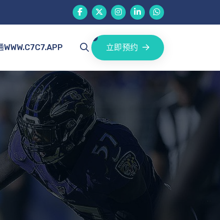
立即预约
WWW.C7C7.APP