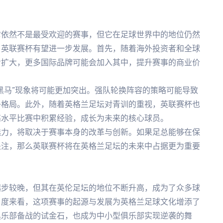
它依然不是最受欢迎的赛事，但它在足球世界中的地位仍然
，英联赛杯有望进一步发展。首先，随着海外投资者和全球
步扩大，更多国际品牌可能会加入其中，提升赛事的商业价
黑马”现象将可能更加突出。强队轮换阵容的策略可能导致
争格局。此外，随着英格兰足坛对青训的重视，英联赛杯也
高水平比赛中积累经验，成长为未来的核心球员。
魅力，将取决于赛事本身的改革与创新。如果足总能够在保
关注，那么英联赛杯将在英格兰足坛的未来中占据更为重要
起步较晚，但其在英伦足坛的地位不断升高，成为了众多球
角度来看，这项赛事的起源与发展为英格兰足球文化增添了
俱乐部备战的试金石，也成为中小型俱乐部实现逆袭的舞