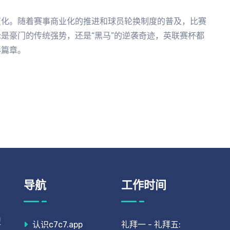
变化。随着赛事商业化的推进和球员轮换制度的普及，比赛
是豪门的传统强势，还是“黑马”的逆袭奇迹，英联赛杯都
彩篇章。
导航
工作时间
型
认识c7c7.app
礼拜一 - 礼拜五: