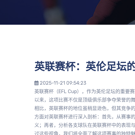
英联赛杯：英伦足坛
2025-11-21 09:54:23
英联赛杯（EFL Cup），作为英伦足坛的重要
以来，这项比赛不仅是顶级俱乐部争夺荣誉的
相比，英联赛杯的地位虽稍显逊色，但其竞争
方面对英联赛杯进行深入剖析：首先，从赛事
义；再者，分析各支球队在英联赛杯中的表现
过这些视角，我们将全面了解这项赛事的独特