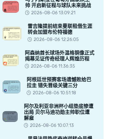
帅 开启新征程与球队未来挑战
2026-08-06 13:09:21
雷吉隆提前结束曼联租借生涯
转会加盟布伦特福德
2026-08-06 12:26:05
阿森纳酋长球场外温格铜像正式
揭幕见证传奇经理人辉煌历程
2026-08-06 11:36:35
阿根廷世预赛客场遗憾败给巴
拉圭 错失晋级关键三分
2026-08-06 10:51:18
阿尔及利亚非洲杯小组垫底惨遭
出局 贝尔马迪功勋主帅职位遭
解雇
2026-08-06 10:07:13
里昂法甲垫底奇迹逆转全员爆