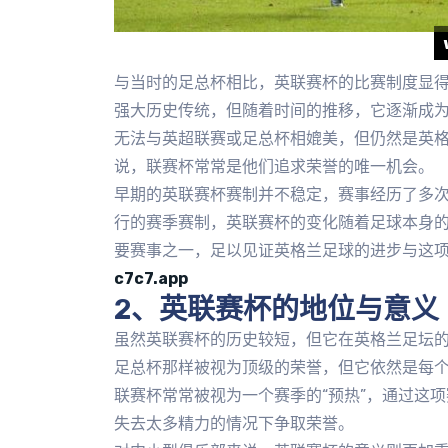
与当时的足总杯相比，英联赛杯的比赛制度显
强大历史传统，但随着时间的推移，它逐渐成
无法与英超联赛或足总杯相媲美，但仍然是英
说，联赛杯常常是他们追求荣誉的唯一机会。
早期的英联赛杯赛制并不稳定，赛事经历了多
行的赛季赛制，英联赛杯的变化随着足球本身
要赛事之一，足以见证英格兰足球的进步与这
c7c7.app
2、英联赛杯的地位与意义
虽然英联赛杯的历史较短，但它在英格兰足坛
足总杯那样被视为顶级的荣誉，但它依然是每
联赛杯常常被视为一个赛季的“预热”，通过这
失去太多精力的情况下争取荣誉。