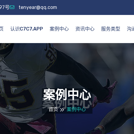
97号
tenyear@qq.com
页
认识C7C7.APP
案例中心
资讯中心
服务类型
沟通
案例中心
首页
案例中心