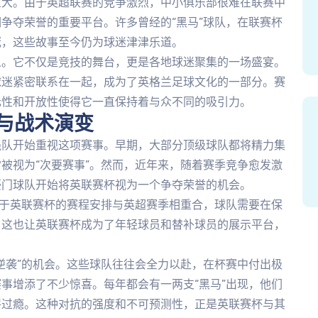
重大。由于英超联赛的竞争激烈，中小俱乐部很难在联赛中
争夺荣誉的重要平台。许多曾经的“黑马”球队，在联赛杯
冠，这些故事至今仍为球迷津津乐道。
义。它不仅是竞技的舞台，更是各地球迷聚集的一场盛宴。
球迷紧密联系在一起，成为了英格兰足球文化的一部分。赛
元性和开放性使得它一直保持着与众不同的吸引力。
与战术演变
强队开始重视这项赛事。早期，大部分顶级球队都将精力集
被视为“次要赛事”。然而，近年来，随着赛季竞争愈发激
豪门球队开始将英联赛杯视为一个争夺荣誉的机会。
由于英联赛杯的赛程安排与英超赛季相重合，球队需要在保
。这也让英联赛杯成为了年轻球员和替补球员的展示平台，
。
逆袭”的机会。这些球队往往会全力以赴，在杯赛中付出极
事增添了不少惊喜。每年都会有一两支“黑马”出现，他们
呼过瘾。这种对抗的强度和不可预测性，正是英联赛杯与其