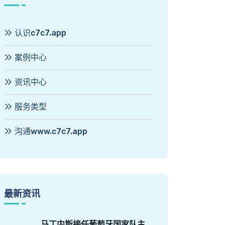
认识c7c7.app
案例中心
资讯中心
服务类型
沟通www.c7c7.app
最新资讯
马丁内斯接任葡萄牙国家队主