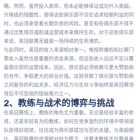
略。然而，虽然投入高昂，但未必能够保证成功升入英超。
升降级的残酷性，使得这些俱乐部不仅在追求短期利益的同
时，也必须承受着长期负债的风险。甚至有些俱乐部不得不
通过出售球员或削减运营成本来维持生存。对于这些俱乐部
来说，英冠联赛无疑是一场持续的生死博弈。
与此同时，英冠的收入来源相对单一。电视转播权和比赛门
票收入虽然也是重要的资金来源，但这些收入远远不足以覆
盖俱乐部的运营成本。因此，俱乐部必须依赖与更大赞助商
的合作，争取更大的商业价值。这就导致了俱乐部与赞助商
之间复杂的利益关系，经济压力与生存斗争始终是英冠赛场
背后不可忽视的隐秘角力之一。
2、教练与战术的博弈与挑战
在英冠赛场上，教练的角色尤为重要。无论是经验丰富的老
将，还是年轻有为的教练，如何在竞争激烈的环境中带领球
队获得好成绩，往往成为俱乐部成功与否的关键。与英超相
比，英冠联赛的资源相对较为匮乏，这要求教练不仅要具备