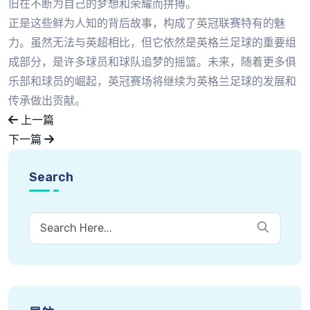
旧在不断为自己的梦想和荣耀而拼搏。
正是这些鲜为人知的背后故事，构成了英冠联赛特有的魅
力。虽然无法与英超相比，但它依然是英格兰足球的重要组
成部分，是许多球员和球队追梦的摇篮。未来，随着更多俱
乐部和球员的崛起，英冠赛场将继续为英格兰足球的发展和
传承做出贡献。
上一篇
下一篇
Search