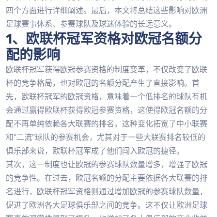
四个方面进行详细阐述。最后，本文将总结这些影响对欧洲
足球赛事体系、参赛球队及球迷体验的长远意义。
1、欧联杯冠军资格对欧冠名额分
配的影响
欧联杯冠军获得欧冠参赛资格的制度变革，不仅改变了欧联
杯的竞争格局，也对欧冠的名额分配产生了直接影响。首
先，欧联杯冠军的欧冠资格，意味着一个低排名的球队有机
会通过赢得欧联杯获得欧冠参赛资格，这使得欧冠名额的分
配不再单纯依赖各大联赛的排名。这种变化拓宽了中小联赛
和“二流”球队的参赛机会，尤其对于一些大联赛排名较低的
俱乐部来说，欧联杯冠军成了他们闯入欧冠的捷径。
其次，这一制度也让欧冠的参赛球队数量增多，增强了欧冠
的竞争性。在过去，欧冠名额的分配主要依据各大联赛的排
名进行，欧联杯冠军资格则通过增加欧冠的参赛球队数量，
促进了欧洲各大足球俱乐部之间的竞争。这不仅让欧洲足球