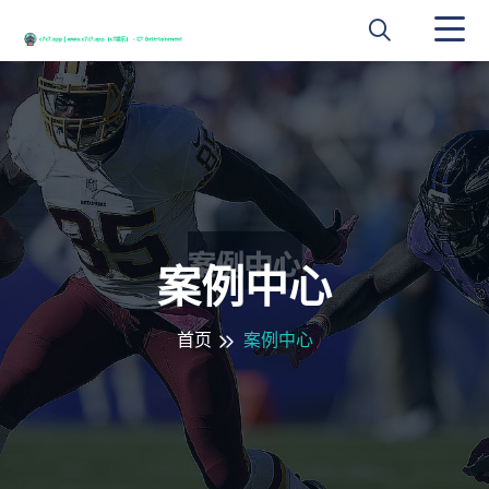
案例中心
首页
案例中心