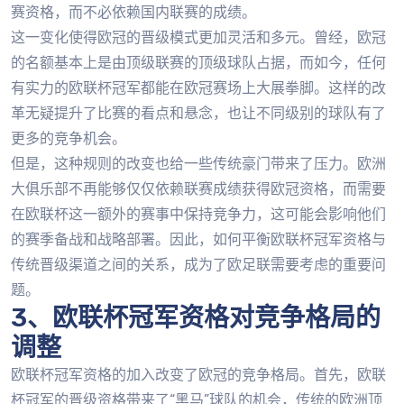
赛资格，而不必依赖国内联赛的成绩。
这一变化使得欧冠的晋级模式更加灵活和多元。曾经，欧冠
的名额基本上是由顶级联赛的顶级球队占据，而如今，任何
有实力的欧联杯冠军都能在欧冠赛场上大展拳脚。这样的改
革无疑提升了比赛的看点和悬念，也让不同级别的球队有了
更多的竞争机会。
但是，这种规则的改变也给一些传统豪门带来了压力。欧洲
大俱乐部不再能够仅仅依赖联赛成绩获得欧冠资格，而需要
在欧联杯这一额外的赛事中保持竞争力，这可能会影响他们
的赛季备战和战略部署。因此，如何平衡欧联杯冠军资格与
传统晋级渠道之间的关系，成为了欧足联需要考虑的重要问
题。
3、欧联杯冠军资格对竞争格局的
调整
欧联杯冠军资格的加入改变了欧冠的竞争格局。首先，欧联
杯冠军的晋级资格带来了“黑马”球队的机会，传统的欧洲顶