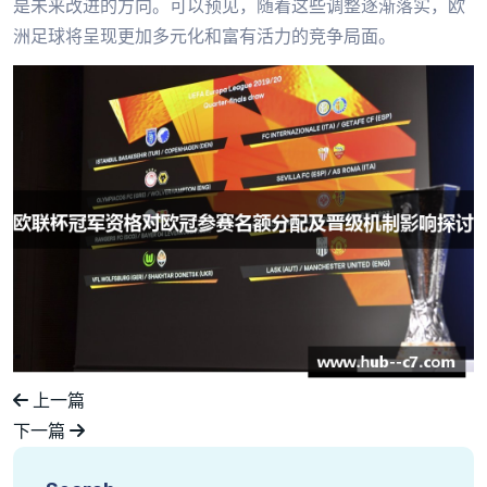
是未来改进的方向。可以预见，随着这些调整逐渐落实，欧
洲足球将呈现更加多元化和富有活力的竞争局面。
上一篇
下一篇