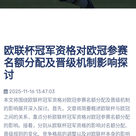
欧联杯冠军资格对欧冠参赛
名额分配及晋级机制影响探
讨
2025-11-16 13:47:03
本文将围绕欧联杯冠军资格对欧冠参赛名额分配及晋级机制
的影响展开深入探讨。首先，文章将简要概述欧联杯与欧冠
之间的关系，重点分析欧联杯冠军资格对欧冠参赛名额分配
的影响。接着，分别从欧联杯冠军资格的影响对名额分配、
晋级规则的变化、竞争格局的调整以及对欧联杯本身的影响