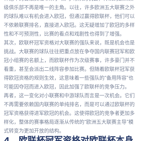
级俱乐部不再是唯一的主角。以往，许多欧洲五大联赛之外
的球队难以有机会进入欧冠，但通过赢得欧联杯，他们可以
不依赖联赛排名，直接进入欧冠。这无疑增加了欧冠的多样
性和不可预测性，比赛的看点和戏剧性也得到了增强。
其次，欧联杯冠军资格对大联赛的强队来说，既是机会也是
挑战。大联赛的球队往往把重点放在争夺国内联赛冠军和欧
冠小组赛的名额上，而欧联杯作为次级赛事，许多豪门并不
看重，甚至会派出二线阵容参加比赛。但随着欧联杯冠军获
得欧冠资格的规则生效，这意味着一些强队的“备用阵容”也
可能因夺冠而进入欧冠，因此加强了欧联杯的竞争压力。
再者，这一变化对小联赛和中游球队而言是一次机会。它们
不再需要依赖国内联赛的单纯排名，而是可以通过欧联杯的
冠军资格获得进军欧冠的机会。这使得欧冠的竞争者更加多
样化，整体的赛事格局逐渐从传统的“欧洲五大联赛主导”模
式转变为更加开放的结构。
4、欧联杯冠军资格对欧联杯本身