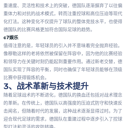
重速度、灵活性和技术上的突破，德国队逐渐摒弃了以往偏
重体力和对抗的战术模式，转而注重控球和高位压迫等现代
化打法。这种变化不仅提升了球队的整体竞技水平，也使得
德国队的比赛风格更加符合国际足球的趋势。
c7娱乐
值得注意的是，年轻球员的引入并不意味着完全抛弃经验。
像穆勒这样的老将依然被保留在阵容中，因为他的比赛经验
和领导力在关键时刻仍能起到重要作用。通过新老交替，德
国队实现了阵容的平衡，同时也确保了年轻球员能够在顶级
比赛中获得锻炼机会。
3、战术革新与技术提升
随着足球战术的不断进化，德国队的换血还包括对战术理念
的革新。在传统上，德国队以高强度的压迫式防守和快速反
击闻名，但随着时代的发展，这种战术逐渐显得过时。为了
迎合现代足球的需求，德国队在重建过程中逐步引入了控球
型打法和灵活的攻防转换。