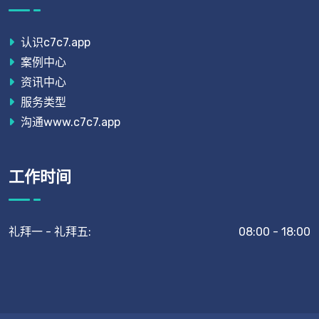
认识c7c7.app
案例中心
资讯中心
服务类型
沟通www.c7c7.app
工作时间
礼拜一 - 礼拜五:
08:00 - 18:00