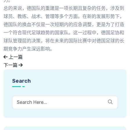
力。
总的来说，德国队的重建是一项长期且复杂的任务，涉及到
球员、教练、战术、管理等多个方面。在新的发展形势下，
德国队的换血不仅是一次短期内的应急调整，更是为了打造
一个符合现代足球趋势的国家队。这一过程中，德国足协和
球队管理层的决策，将在未来的国际比赛中对德国足球的长
期竞争力产生深远影响。
上一篇
下一篇
Search