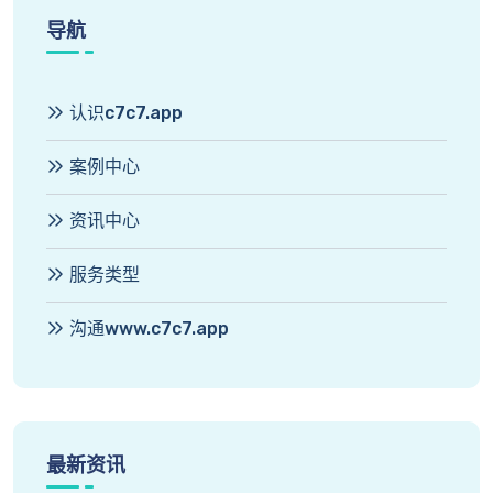
导航
认识c7c7.app
案例中心
资讯中心
服务类型
沟通www.c7c7.app
最新资讯