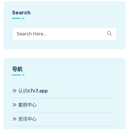
Search
导航
认识c7c7.app
案例中心
资讯中心