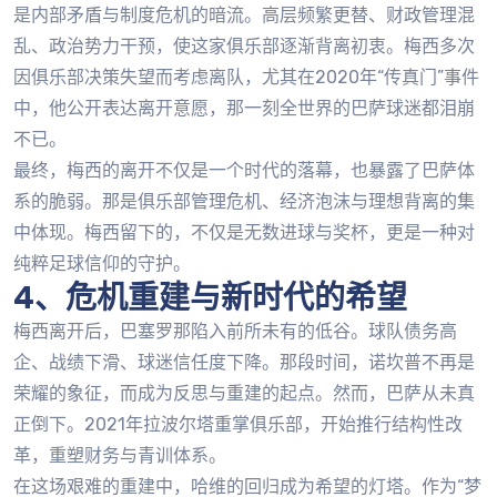
是内部矛盾与制度危机的暗流。高层频繁更替、财政管理混
乱、政治势力干预，使这家俱乐部逐渐背离初衷。梅西多次
因俱乐部决策失望而考虑离队，尤其在2020年“传真门”事件
中，他公开表达离开意愿，那一刻全世界的巴萨球迷都泪崩
不已。
最终，梅西的离开不仅是一个时代的落幕，也暴露了巴萨体
系的脆弱。那是俱乐部管理危机、经济泡沫与理想背离的集
中体现。梅西留下的，不仅是无数进球与奖杯，更是一种对
纯粹足球信仰的守护。
4、危机重建与新时代的希望
梅西离开后，巴塞罗那陷入前所未有的低谷。球队债务高
企、战绩下滑、球迷信任度下降。那段时间，诺坎普不再是
荣耀的象征，而成为反思与重建的起点。然而，巴萨从未真
正倒下。2021年拉波尔塔重掌俱乐部，开始推行结构性改
革，重塑财务与青训体系。
在这场艰难的重建中，哈维的回归成为希望的灯塔。作为“梦