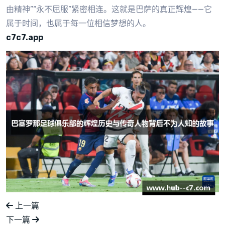
由精神”“永不屈服”紧密相连。这就是巴萨的真正辉煌——它
属于时间，也属于每一位相信梦想的人。
c7c7.app
上一篇
下一篇