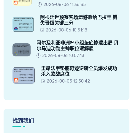
2026-08-06 11:36:35
阿根廷世预赛客场遗憾败给巴拉圭 错
失晋级关键三分
2026-08-06 10:51:18
阿尔及利亚非洲杯小组垫底惨遭出局 贝
尔马迪功勋主帅职位遭解雇
2026-08-06 10:07:13
里昂法甲垫底奇迹逆转全员爆发成功
杀入欧战席位
2026-08-05 12:58:42
找到我们