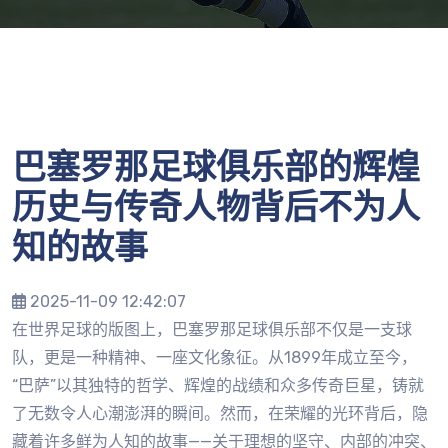
巴塞罗那足球俱乐部的辉煌
历史与传奇人物背后不为人
知的故事
2025-11-09 12:42:07
在世界足球的版图上，巴塞罗那足球俱乐部不仅是一支球
队，更是一种精神、一座文化象征。从1899年成立至今，
“巴萨”以其独特的哲学、辉煌的战绩和众多传奇巨星，铸就
了无数令人心潮澎湃的瞬间。然而，在荣耀的光环背后，隐
藏着许多鲜为人知的故事——关于理想的坚守、内部的冲突、