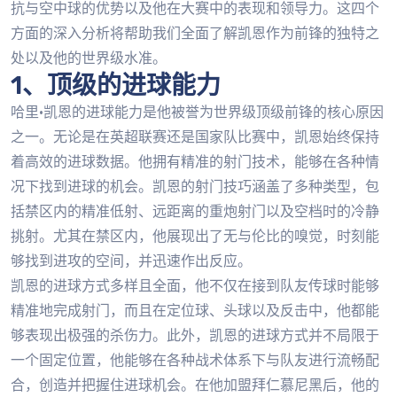
抗与空中球的优势以及他在大赛中的表现和领导力。这四个
方面的深入分析将帮助我们全面了解凯恩作为前锋的独特之
处以及他的世界级水准。
1、顶级的进球能力
哈里·凯恩的进球能力是他被誉为世界级顶级前锋的核心原因
之一。无论是在英超联赛还是国家队比赛中，凯恩始终保持
着高效的进球数据。他拥有精准的射门技术，能够在各种情
况下找到进球的机会。凯恩的射门技巧涵盖了多种类型，包
括禁区内的精准低射、远距离的重炮射门以及空档时的冷静
挑射。尤其在禁区内，他展现出了无与伦比的嗅觉，时刻能
够找到进攻的空间，并迅速作出反应。
凯恩的进球方式多样且全面，他不仅在接到队友传球时能够
精准地完成射门，而且在定位球、头球以及反击中，他都能
够表现出极强的杀伤力。此外，凯恩的进球方式并不局限于
一个固定位置，他能够在各种战术体系下与队友进行流畅配
合，创造并把握住进球机会。在他加盟拜仁慕尼黑后，他的