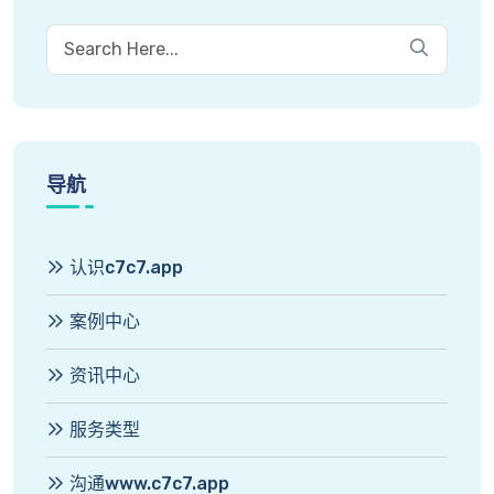
导航
认识c7c7.app
案例中心
资讯中心
服务类型
沟通www.c7c7.app