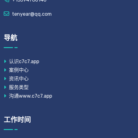
tenyear@qq.com
导航
认识c7c7.app
案例中心
资讯中心
服务类型
沟通www.c7c7.app
工作时间