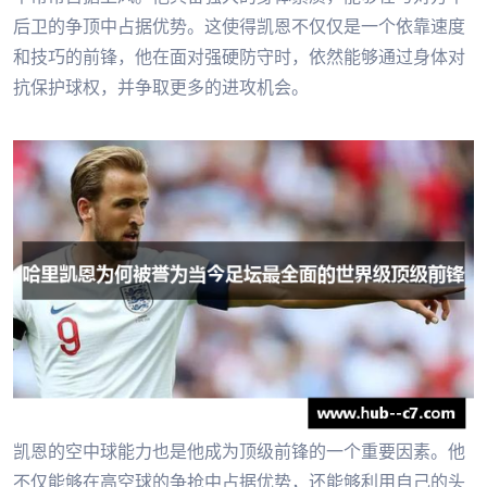
后卫的争顶中占据优势。这使得凯恩不仅仅是一个依靠速度
和技巧的前锋，他在面对强硬防守时，依然能够通过身体对
抗保护球权，并争取更多的进攻机会。
凯恩的空中球能力也是他成为顶级前锋的一个重要因素。他
不仅能够在高空球的争抢中占据优势，还能够利用自己的头