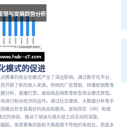
化模式的促进
也对赛事的商业化模式产生了深远影响。通过数字化平台，
从而开辟了新的收入来源。传统的广告赞助、转播权销售等
数据分析、直播打赏、虚拟商品销售等新型商业模式转型。
好地进行粉丝经济的运作。通过社交媒体、大数据分析等手
而推出符合其喜好的商品和服务。虚拟现实（VR）和增
浸式的体验，推动了球迷与俱乐部之间互动的深度。
的崛起，体育赛事的版权不再局限于传统的电视台，而是多