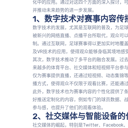
化中的应用。通过对这四个方面的深入探讨，
并推动未来趋势的进一步发展。
1、数字技术对赛事内容传
数字技术的发展，尤其是互联网的普及，为足
被新兴的网络直播、点播平台所取代，观众可
制。通过互联网，足球赛事得以更加实时地覆盖
及VR技术的应用，使得观众能够身临其境地感
其次，数字技术推动了多平台的融合发展。过
来越多的体育平台、社交媒体和短视频平台参与到
仅为赛事提供直播，还通过短视频、动态集锦
播方式，使得观众不仅限于观看比赛，还能通
此外，数字技术也为赛事内容的个性化提供了
好推送定制化的内容，例如专门的球员数据、
参与感，也提升了他们的观看体验。
2、社交媒体与智能设备的
社交媒体的崛起，特别是Twitter、Faceboo