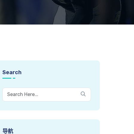
Search
导航