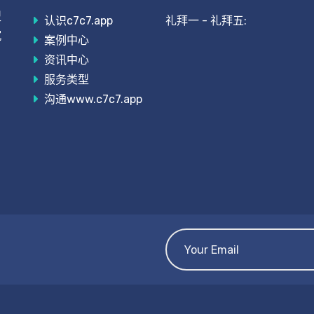
型
认识c7c7.app
礼拜一 - 礼拜五:
沉
案例中心
。
资讯中心
服务类型
沟通www.c7c7.app