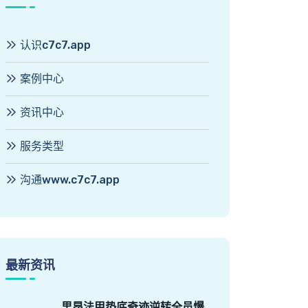
认识c7c7.app
案例中心
资讯中心
服务类型
沟通www.c7c7.app
最新资讯
里昂法甲垫底奇迹逆转全员爆