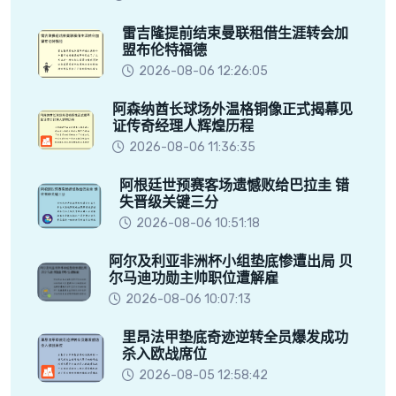
雷吉隆提前结束曼联租借生涯转会加
盟布伦特福德
2026-08-06 12:26:05
阿森纳酋长球场外温格铜像正式揭幕见
证传奇经理人辉煌历程
2026-08-06 11:36:35
阿根廷世预赛客场遗憾败给巴拉圭 错
失晋级关键三分
2026-08-06 10:51:18
阿尔及利亚非洲杯小组垫底惨遭出局 贝
尔马迪功勋主帅职位遭解雇
2026-08-06 10:07:13
里昂法甲垫底奇迹逆转全员爆发成功
杀入欧战席位
2026-08-05 12:58:42