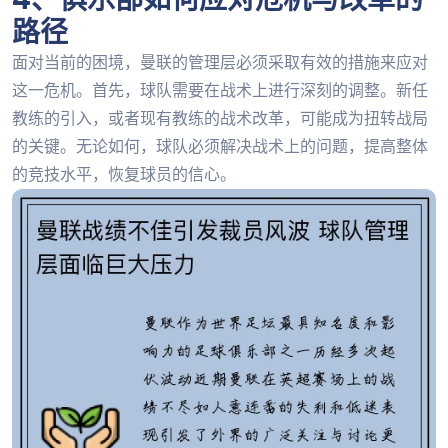
路径
面对当前的困境，曼联的管理层必须采取有效的措施来应对
这一危机。首先，球队需要在战术上进行深刻的调整。新任
教练的引入，或者现有教练的战术改革，可能成为扭转战局
的关键。无论如何，球队必须解决战术上的问题，提高整体
的竞技水平，恢复球员的信心。