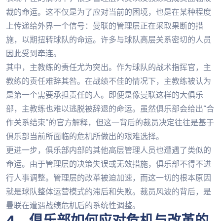
裁的命运。这不仅是为了应对当前的困境，也是在某种程度
上传递给外界一个信号：曼联的管理层正在采取果断的措
施，以期扭转球队的命运。许多与球队高层关系密切的人员
因此受到牵连。
其中，主教练的责任尤为突出。作为球队的战术指挥官，主
教练的责任难辞其咎。在战绩不佳的情况下，主教练被认为
是第一个需要承担责任的人。即便是像曼联这样的大俱乐
部，主教练也难以逃脱被辞退的命运。虽然俱乐部会给出“合
作关系结束”的官方解释，但这一背后的裁员决定往往是基于
俱乐部当前所面临的危机所做出的艰难选择。
更进一步，俱乐部内部的其他高层管理人员也遭遇了类似的
命运。由于管理层的决策失误或无效措施，俱乐部不得不进
行人事调整。管理层的改革被迫加速，而这一切的根本原因
就是球队整体运营模式的滞后和失败。裁员风波的背后，是
曼联在遭遇战绩危机后的系统性调整。
4、俱乐部如何应对危机与改革的