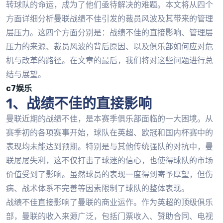
转球队的命运，成为了他们亟待解决的难题。本文将从四个
方面详细分析曼联战绩不佳引发的裁员风波及其带来的管理
层压力。这四个方面分别是：战绩不佳的直接影响、管理层
压力的来源、裁员风波的背后原因、以及俱乐部如何应对危
机与改革的路径。在文章的最后，我们将对这些问题进行总
结与展望。
c7娱乐
1、战绩不佳的直接影响
曼联近期的战绩不佳，是本赛季俱乐部面临的一大困境。从
赛季初的各项赛事开始，球队在英超、欧冠和国内杯赛中的
表现均未能达到预期。特别是与其他传统强队的对抗中，曼
联屡屡失利，这不仅打击了球迷的信心，也使得球队的市场
价值受到了影响。虽然球员的表现一度得到寄予厚望，但伤
病、战术体系不完善等因素限制了球队的整体表现。
战绩不佳直接影响了曼联的商业运作。作为英超的顶级俱乐
部，曼联的收入来源广泛，包括门票收入、赞助合同、电视