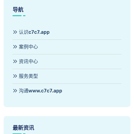
导航
认识c7c7.app
案例中心
资讯中心
服务类型
沟通www.c7c7.app
最新资讯