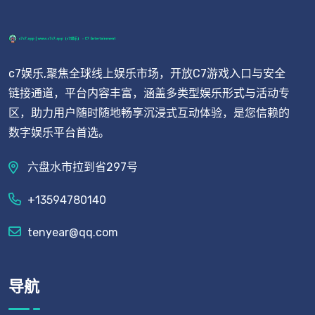
c7娱乐,聚焦全球线上娱乐市场，开放C7游戏入口与安全
链接通道，平台内容丰富，涵盖多类型娱乐形式与活动专
区，助力用户随时随地畅享沉浸式互动体验，是您信赖的
数字娱乐平台首选。
六盘水市拉到省297号
+13594780140
tenyear@qq.com
导航