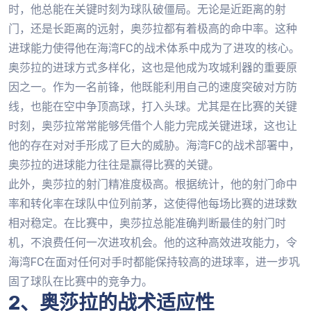
时，他总能在关键时刻为球队破僵局。无论是近距离的射
门，还是长距离的远射，奥莎拉都有着极高的命中率。这种
进球能力使得他在海湾FC的战术体系中成为了进攻的核心。
奥莎拉的进球方式多样化，这也是他成为攻城利器的重要原
因之一。作为一名前锋，他既能利用自己的速度突破对方防
线，也能在空中争顶高球，打入头球。尤其是在比赛的关键
时刻，奥莎拉常常能够凭借个人能力完成关键进球，这也让
他的存在对对手形成了巨大的威胁。海湾FC的战术部署中，
奥莎拉的进球能力往往是赢得比赛的关键。
此外，奥莎拉的射门精准度极高。根据统计，他的射门命中
率和转化率在球队中位列前茅，这使得他每场比赛的进球数
相对稳定。在比赛中，奥莎拉总能准确判断最佳的射门时
机，不浪费任何一次进攻机会。他的这种高效进攻能力，令
海湾FC在面对任何对手时都能保持较高的进球率，进一步巩
固了球队在比赛中的竞争力。
2、奥莎拉的战术适应性