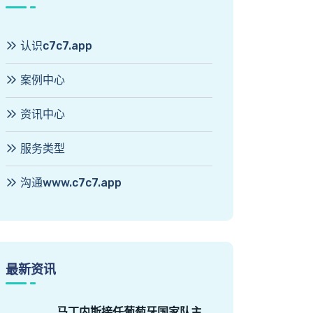
认识c7c7.app
案例中心
资讯中心
服务类型
沟通www.c7c7.app
最新资讯
马丁内斯接任葡萄牙国家队主