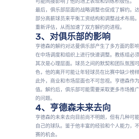
可能间接影响了他的场上表现和训练积极性。
最后，俱乐部层面的战略调整也促成了解约。
部分高薪球员来平衡工资结构和调整战术布局
重新评估，从而加速了双方解约的进程。
3、对俱乐部的影响
亨德森的解约对达曼俱乐部产生了多方面的影
在中场调度和组织上进行快速调整。教练组必
其次是心理层面。球员之间的默契和团队氛围
色，他的离开可能让年轻球员在比赛中缺少榜
此外，商业和市场层面也不可忽视。亨德森作
值。解约后，俱乐部可能需要采取更多市场推
的问题。
4、亨德森未来去向
亨德森的未来去向目前尚不明朗，但有几种可
自己的球队。鉴于他丰富的经验和个人能力，
赛的机会。