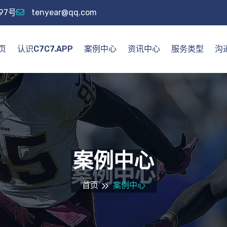
97号
tenyear@qq.com
页
认识C7C7.APP
案例中心
资讯中心
服务类型
沟通
案例中心
首页
案例中心