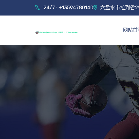
24/7 : +13594780140
六盘水市拉到省2
网站首