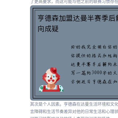
了更高要求，而这可能与他之前的联赛习惯存
其次是个人因素。亨德森在达曼生活环境和文
言障碍和生活节奏差异对他的日常生活和心理