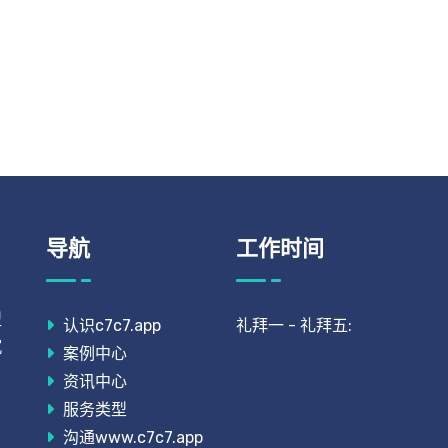
导航
工作时间
型
认识c7c7.app
礼拜一 - 礼拜五:
沉
案例中心
。
资讯中心
服务类型
沟通www.c7c7.app