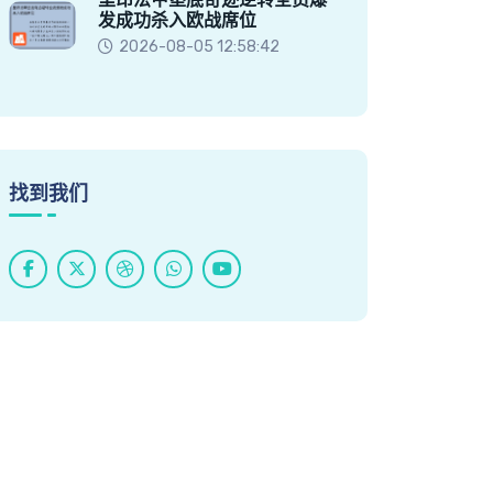
发成功杀入欧战席位
2026-08-05 12:58:42
找到我们