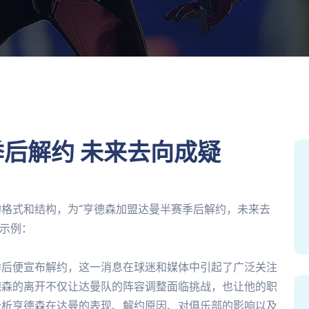
后解约 未来去向成疑
格式和结构，为“亨德森加盟达曼半赛季后解约，未来去
整示例：
季后便宣布解约，这一消息在球迷和媒体中引起了广泛关注
德森的离开不仅让达曼队的阵容调整面临挑战，也让他的职
分析亨德森在达曼的表现、解约原因、对俱乐部的影响以及