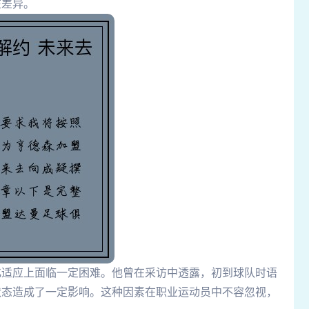
在差异。
化适应上面临一定困难。他曾在采访中透露，初到球队时语
状态造成了一定影响。这种因素在职业运动员中不容忽视，