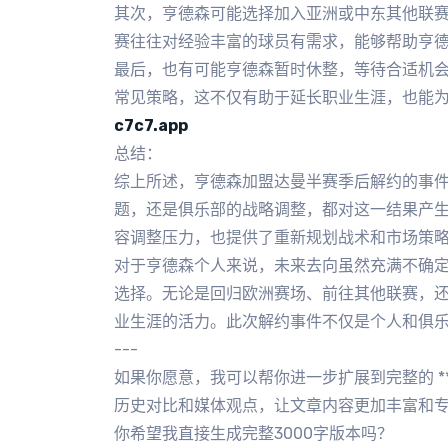
其次，亨德森可能选择加入亚洲或中东其他联
赛往往对经验丰富的球员有需求，能够帮助亨
最后，也有可能亨德森暂时休整，等待合适机
常见策略，这不仅有助于延长职业生涯，也能
c7c7.app
总结：
综上所述，亨德森加盟达曼半赛季后解约的事
题，还是俱乐部的战略调整，都对这一结果产
容调整压力，也提供了重新规划战术和市场策
对于亨德森个人来说，未来去向虽然充满不确
选择。无论是回归欧洲赛场、前往其他联赛，
业生涯的活力。此次解约事件不仅是个人和俱
---
如果你愿意，我可以帮你进一步扩展到完整的 *
历史对比和媒体观点，让文章内容更加丰富和
你希望我直接生成完整3000字版本吗？