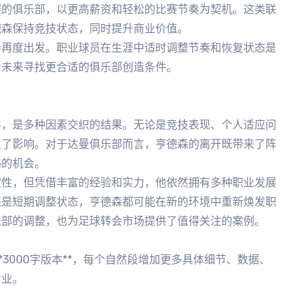
赛的俱乐部，以更高薪资和轻松的比赛节奏为契机。这类联
德森保持竞技状态，同时提升商业价值。
会再度出发。职业球员在生涯中适时调整节奏和恢复状态是
为未来寻找更合适的俱乐部创造条件。
件，是多种因素交织的结果。无论是竞技表现、个人适应问
生了影响。对于达曼俱乐部而言，亨德森的离开既带来了阵
略的机会。
定性，但凭借丰富的经验和实力，他依然拥有多种职业发展
还是短期调整状态，亨德森都可能在新的环境中重新焕发职
乐部的调整，也为足球转会市场提供了值得关注的案例。
*3000字版本**，每个自然段增加更多具体细节、数据、
专业。