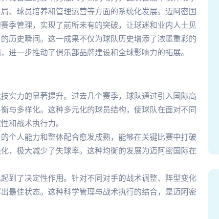
布局、球员培养和管理运营等方面的系统化发展。迈阿密国
的赛季管理，实现了前所未有的突破，让球迷和业内人士见
角的历史瞬间。这一成果不仅为球队历史增添了浓墨重彩的
础，进一步推动了俱乐部品牌建设和全球影响力的拓展。
竞技实力的显著提升。过去几个赛季，球队通过引入国际高
平衡与多样化。这种多元化的球员结构，使球队在面对不同
定性和战术执行力。
员的个人能力和整体配合愈发成熟，能够在关键比赛中打破
强化，极大减少了失球率。这种均衡的发展为迈阿密国际在
也起到了决定性作用。针对不同对手的战术调整、阵型变化
挥出最佳状态。这种科学管理与战术执行的结合，是迈阿密
。