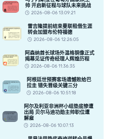
帅 开启新征程与球队未来挑战
2026-08-06 13:09:21
雷吉隆提前结束曼联租借生涯
转会加盟布伦特福德
2026-08-06 12:26:05
阿森纳酋长球场外温格铜像正式
揭幕见证传奇经理人辉煌历程
2026-08-06 11:36:35
阿根廷世预赛客场遗憾败给巴
拉圭 错失晋级关键三分
2026-08-06 10:51:18
阿尔及利亚非洲杯小组垫底惨遭
出局 贝尔马迪功勋主帅职位遭
解雇
2026-08-06 10:07:13
里昂法甲垫底奇迹逆转全员爆