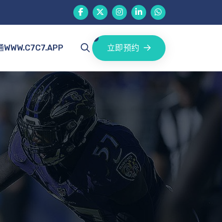
立即预约
WWW.C7C7.APP