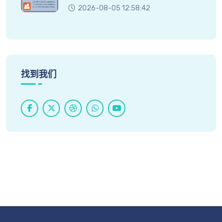
2026-08-05 12:58:42
找到我们