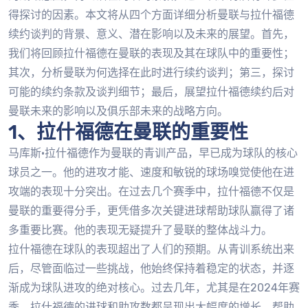
得探讨的因素。本文将从四个方面详细分析曼联与拉什福德
续约谈判的背景、意义、潜在影响以及未来的展望。首先，
我们将回顾拉什福德在曼联的表现及其在球队中的重要性；
其次，分析曼联为何选择在此时进行续约谈判；第三，探讨
可能的续约条款及谈判细节；最后，展望拉什福德续约后对
曼联未来的影响以及俱乐部未来的战略方向。
1、拉什福德在曼联的重要性
马库斯·拉什福德作为曼联的青训产品，早已成为球队的核心
球员之一。他的进攻才能、速度和敏锐的球场嗅觉使他在进
攻端的表现十分突出。在过去几个赛季中，拉什福德不仅是
曼联的重要得分手，更凭借多次关键进球帮助球队赢得了诸
多重要比赛。他的表现无疑提升了曼联的整体战斗力。
拉什福德在球队的表现超出了人们的预期。从青训系统出来
后，尽管面临过一些挑战，他始终保持着稳定的状态，并逐
渐成为球队进攻的绝对核心。过去几年，尤其是在2024年赛
季，拉什福德的进球和助攻数都呈现出大幅度的增长，帮助