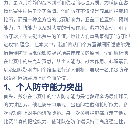
力，更以其冷静的战术判断和稳定的心理素质，为球队在客
场比赛中提供了坚实保障。他的防守不仅仅是简单的拦截和
抢断，而是一种全方位的比赛影响力，涵盖了位置感、预判
能力、对抗能力以及对队友的带动作用。戴尔的表现证明了
防守球员在关键比赛中的价值，也让人们重新审视了“防守即
进攻”的理念。在本文中，我们将从四个方面详细阐述戴尔凭
借稳健防守表现荣膺欧冠客场最佳球员的原因，全面解析他
在比赛中的亮点与贡献，从个人能力、战术作用、心理素质
以及团队影响力四个维度进行深入剖析，展现一名顶级防守
球员在欧冠赛场上的全面价值。
1、个人防守能力突出
首先，戴尔在比赛中的个人防守能力是他获评客场最佳球员
的关键因素。他在防守中展现了出色的拦截和抢断能力，多
次成功阻止对手的进攻威胁。每一次关键拦截都展示了他对
比赛节奏的把控能力，使球队在防守端保持了高度稳定性。