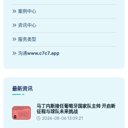
案例中心
资讯中心
服务类型
沟通www.c7c7.app
最新资讯
马丁内斯接任葡萄牙国家队主帅 开启新
征程与球队未来挑战
2026-08-06 13:09:21