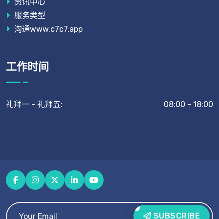
资讯中心
服务类型
沟通www.c7c7.app
工作时间
礼拜一 - 礼拜五:
08:00 - 18:00
SUBSCRIBE