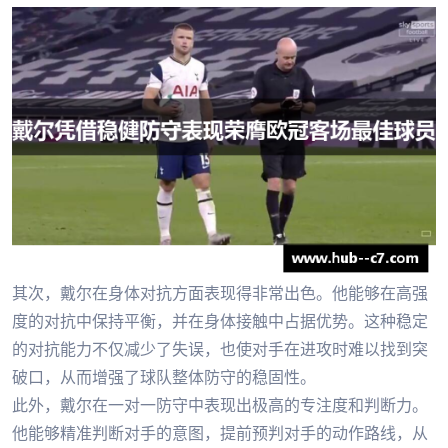
其次，戴尔在身体对抗方面表现得非常出色。他能够在高强
度的对抗中保持平衡，并在身体接触中占据优势。这种稳定
的对抗能力不仅减少了失误，也使对手在进攻时难以找到突
破口，从而增强了球队整体防守的稳固性。
此外，戴尔在一对一防守中表现出极高的专注度和判断力。
他能够精准判断对手的意图，提前预判对手的动作路线，从