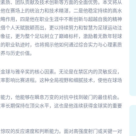
理素质、团队贡献及技术创新等方面的全面优势。本文将从
是他在赛场上的统治力和技术精湛，二是他稳定持续的高水
战略作用，四是他在职业生涯中不断创新与超越自我的精神
凭借个人天赋脱颖而出，更以持续努力和智慧为足球运动注
的象征，更为整个足坛树立了巅峰标杆，激励着无数年轻球
煌的职业轨迹时，也将揭示他如何通过综合实力与心理素质
素养与历史价值。
获金球与雅辛奖的核心因素。无论是在禁区内的灵敏反应，
效率影响比赛进程。这种全局视野和细腻技术，使他在球场
带能力，他能够在瞬息万变的对抗中找到破门的最佳机会。
效率长期保持在顶尖水平，这也是他连续获得金球奖的重要
人惊叹的反应速度和判断能力。面对高强度射门或关键一对