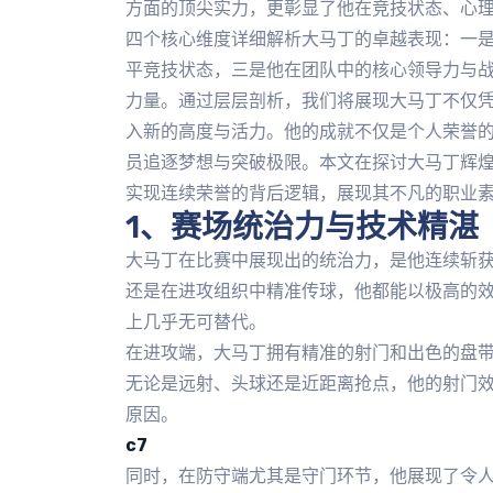
方面的顶尖实力，更彰显了他在竞技状态、心
四个核心维度详细解析大马丁的卓越表现：一
平竞技状态，三是他在团队中的核心领导力与
力量。通过层层剖析，我们将展现大马丁不仅
入新的高度与活力。他的成就不仅是个人荣誉
员追逐梦想与突破极限。本文在探讨大马丁辉
实现连续荣誉的背后逻辑，展现其不凡的职业
1、赛场统治力与技术精湛
大马丁在比赛中展现出的统治力，是他连续斩
还是在进攻组织中精准传球，他都能以极高的
上几乎无可替代。
在进攻端，大马丁拥有精准的射门和出色的盘
无论是远射、头球还是近距离抢点，他的射门
原因。
c7
同时，在防守端尤其是守门环节，他展现了令