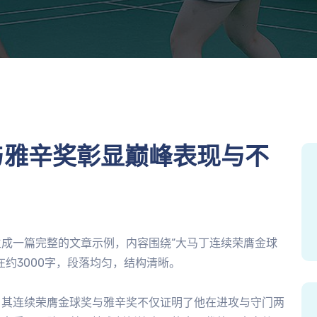
与雅辛奖彰显巅峰表现与不
成一篇完整的文章示例，内容围绕“大马丁连续荣膺金球
约3000字，段落均匀，结构清晰。
，其连续荣膺金球奖与雅辛奖不仅证明了他在进攻与守门两