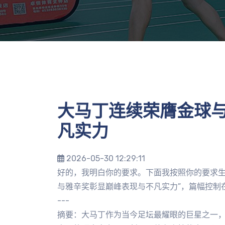
大马丁连续荣膺金球
凡实力
2026-05-30 12:29:11
好的，我明白你的要求。下面我按照你的要求生
与雅辛奖彰显巅峰表现与不凡实力”，篇幅控制在
---
摘要：大马丁作为当今足坛最耀眼的巨星之一