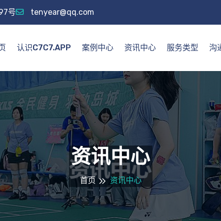
97号
tenyear@qq.com
页
认识C7C7.APP
案例中心
资讯中心
服务类型
沟通
资讯中心
首页
资讯中心