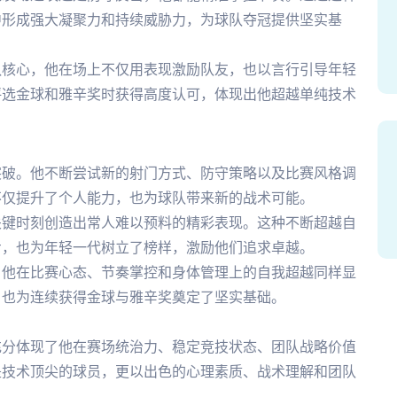
中形成强大凝聚力和持续威胁力，为球队夺冠提供坚实基
队核心，他在场上不仅用表现激励队友，也以言行引导年轻
评选金球和雅辛奖时获得高度认可，体现出他超越单纯技术
突破。他不断尝试新的射门方式、防守策略以及比赛风格调
不仅提升了个人能力，也为球队带来新的战术可能。
关键时刻创造出常人难以预料的精彩表现。这种不断超越自
步，也为年轻一代树立了榜样，激励他们追求卓越。
，他在比赛心态、节奏掌控和身体管理上的自我超越同样显
，也为连续获得金球与雅辛奖奠定了坚实基础。
充分体现了他在赛场统治力、稳定竞技状态、团队战略价值
是技术顶尖的球员，更以出色的心理素质、战术理解和团队