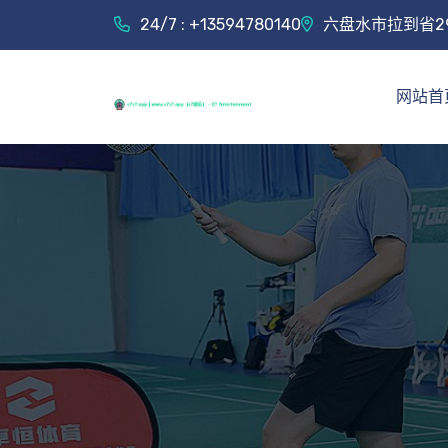
24/7 : +13594780140
六盘水市拉到省2
网站首