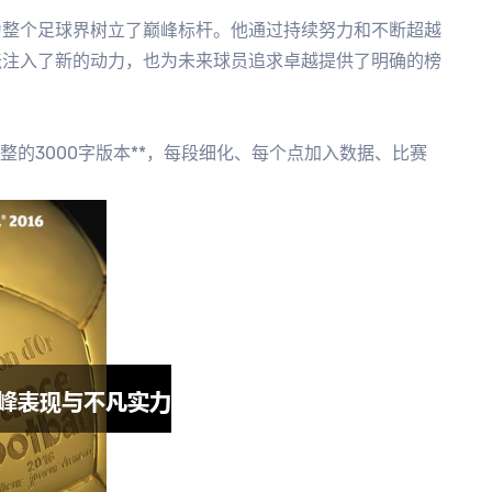
为整个足球界树立了巅峰标杆。他通过持续努力和不断超越
坛注入了新的动力，也为未来球员追求卓越提供了明确的榜
整的3000字版本**，每段细化、每个点加入数据、比赛