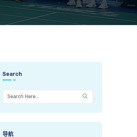
Search
导航