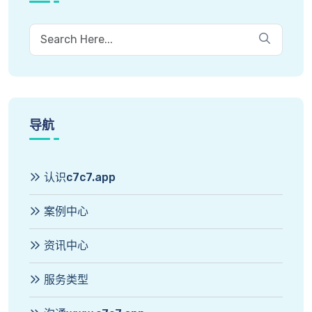
导航
认识c7c7.app
案例中心
资讯中心
服务类型