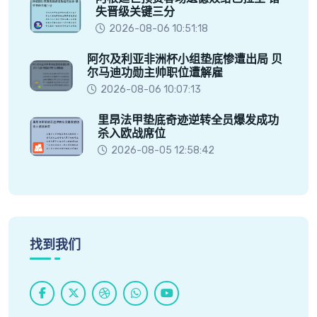
失晋级关键三分
2026-08-06 10:51:18
阿尔及利亚非洲杯小组垫底惨遭出局 贝
尔马迪功勋主帅职位遭解雇
2026-08-06 10:07:13
里昂法甲垫底奇迹逆转全员爆发成功
杀入欧战席位
2026-08-05 12:58:42
找到我们