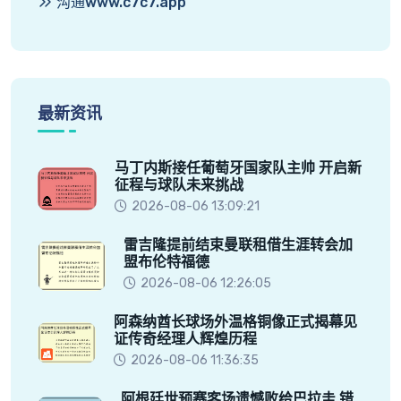
沟通www.c7c7.app
最新资讯
马丁内斯接任葡萄牙国家队主帅 开启新
征程与球队未来挑战
2026-08-06 13:09:21
雷吉隆提前结束曼联租借生涯转会加
盟布伦特福德
2026-08-06 12:26:05
阿森纳酋长球场外温格铜像正式揭幕见
证传奇经理人辉煌历程
2026-08-06 11:36:35
阿根廷世预赛客场遗憾败给巴拉圭 错