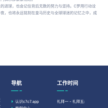
的进球，也会记住背后无数的努力与坚持。C罗用行动诠
一夜，也将永远铭刻在皇马历史与全球球迷的记忆之中，成
导航
工作时间
型
认识c7c7.app
礼拜一 - 礼拜五:
沉