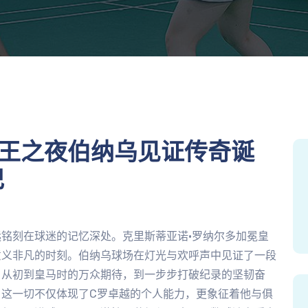
手王之夜伯纳乌见证传奇诞
记
铭刻在球迷的记忆深处。克里斯蒂亚诺·罗纳尔多加冕皇
意义非凡的时刻。伯纳乌球场在灯光与欢呼声中见证了一段
。从初到皇马时的万众期待，到一步步打破纪录的坚韧奋
这一切不仅体现了C罗卓越的个人能力，更象征着他与俱