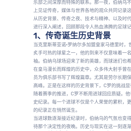
乐部之间深厚而特殊的联系。那一夜，伯纳乌
上见证传奇，媒体与世界各地的观众共同记录
从历史背景、传奇之夜、技术与精神、以及时代
进行深入阐述，回顾那段令人热血沸腾的足球
1、传奇诞生历史背景
当克里斯蒂亚诺·罗纳尔多加盟皇家马德里时，
炙手可热的球星之一，他的到来不仅意味着一
袖。伯纳乌球场迎来了新的英雄，而球迷们也
在皇马漫长而辉煌的历史中，众多伟大射手曾
员为俱乐部书写了辉煌篇章。尤其是劳尔长期
高峰。正是在这样的历史背景下，C罗的挑战显
随着赛季的推进，C罗不断用进球回应质疑。他
史纪录。每一个进球不仅是个人荣誉的累积，
的纪录正在悄然诞生。
当进球数逐渐接近纪录时，伯纳乌的气氛也变
待那个决定性的夜晚。历史与现实在这一刻逐