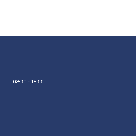
08:00 - 18:00