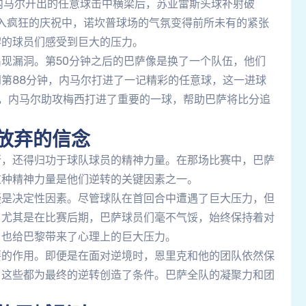
内马尔开出的任意球击中横梁后，苏亚雷斯头球补射破
陷入疯狂的庆祝中，诺坎普球场的气氛变得前所未有的紧张
黎的球员们感受到巨大的压力。
现漏洞。第50分钟之后的巴萨像是换了一个队伍，他们
第88分钟，内马尔打进了一记精彩的任意球，这一进球
段，内马尔助攻梅西打进了重要的一球，帮助巴萨将比分追
放弃的信念
行，还得归功于球队球员的精神力量。在那场比赛中，巴萨
这种精神力量是他们逆转的关键因素之一。
疑是决定性因素。尽管球队在首回合中遭遇了巨大压力，但
。尤其是在比赛后期，巴萨球员们毫不气馁，始终保持着对
，也给巴黎带来了心理上的巨大压力。
要的作用。即便是在面对逆境时，恩里克和他的团队依然保
，这些都为最终的逆转创造了条件。巴萨全队的凝聚力和团