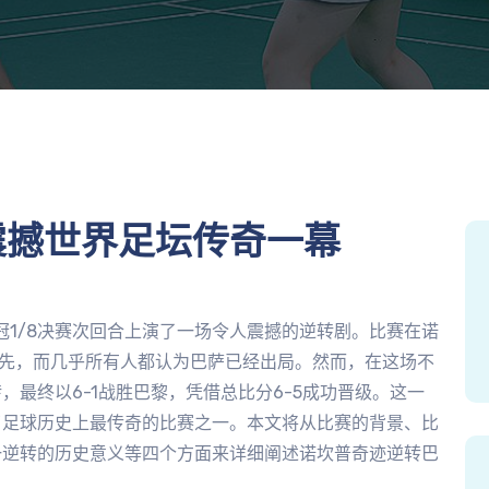
震撼世界足坛传奇一幕
欧冠1/8决赛次回合上演了一场令人震撼的逆转剧。比赛在诺
领先，而几乎所有人都认为巴萨已经出局。然而，在这场不
最终以6-1战胜巴黎，凭借总比分6-5成功晋级。这一
了足球历史上最传奇的比赛之一。本文将从比赛的背景、比
一逆转的历史意义等四个方面来详细阐述诺坎普奇迹逆转巴