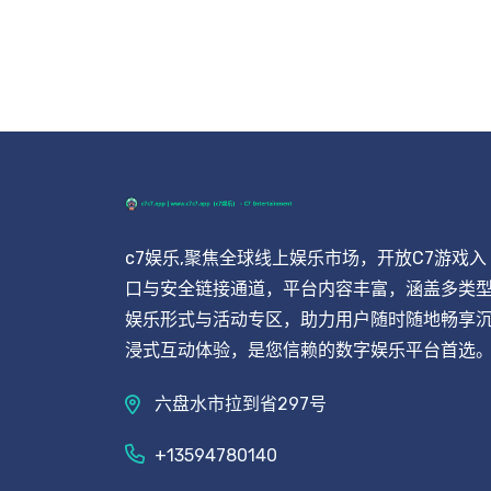
c7娱乐,聚焦全球线上娱乐市场，开放C7游戏入
口与安全链接通道，平台内容丰富，涵盖多类
娱乐形式与活动专区，助力用户随时随地畅享
浸式互动体验，是您信赖的数字娱乐平台首选
六盘水市拉到省297号
+13594780140