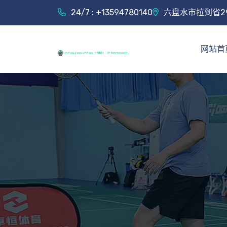
24/7 : +13594780140
六盘水市拉到省2
网站首