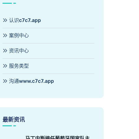
认识c7c7.app
案例中心
资讯中心
服务类型
沟通www.c7c7.app
最新资讯
马丁内斯接任葡萄牙国家队主