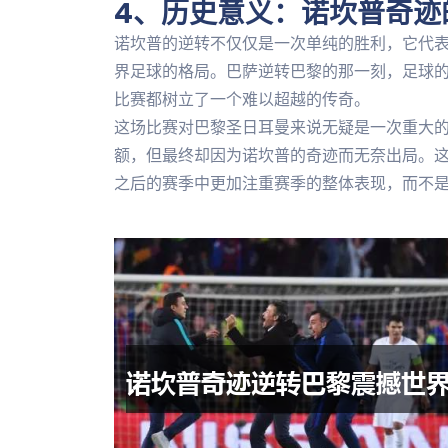
4、历史意义：诺坎普奇迹
诺坎普的逆转不仅仅是一次单纯的胜利，它代表
界足球的格局。巴萨逆转巴黎的那一刻，足球
比赛都树立了一个难以超越的传奇。
这场比赛对巴黎圣日耳曼来说无疑是一次重大
额，但最终却因为诺坎普的奇迹而无奈出局。
之后的赛季中更加注重赛季的整体表现，而不