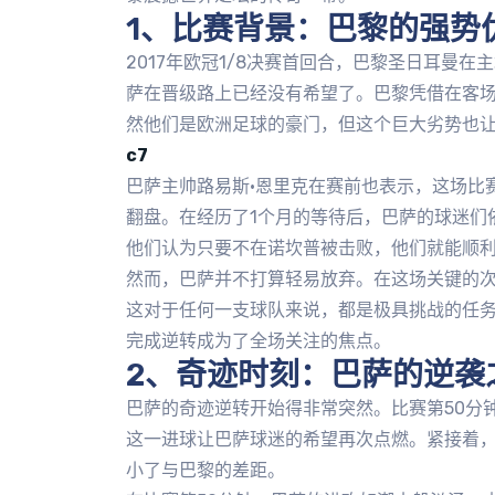
1、比赛背景：巴黎的强势
2017年欧冠1/8决赛首回合，巴黎圣日耳曼
萨在晋级路上已经没有希望了。巴黎凭借在客
然他们是欧洲足球的豪门，但这个巨大劣势也
c7
巴萨主帅路易斯·恩里克在赛前也表示，这场比
翻盘。在经历了1个月的等待后，巴萨的球迷们
他们认为只要不在诺坎普被击败，他们就能顺
然而，巴萨并不打算轻易放弃。在这场关键的次
这对于任何一支球队来说，都是极具挑战的任
完成逆转成为了全场关注的焦点。
2、奇迹时刻：巴萨的逆袭
巴萨的奇迹逆转开始得非常突然。比赛第50分
这一进球让巴萨球迷的希望再次点燃。紧接着
小了与巴黎的差距。