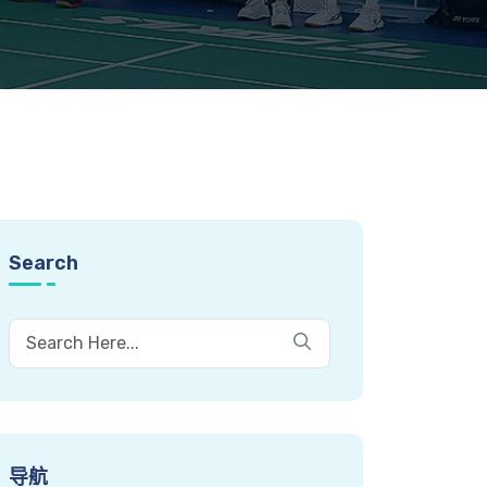
Search
导航