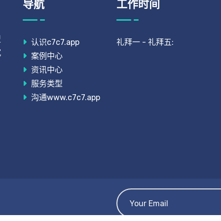
导航
工作时间
型
认识c7c7.app
礼拜一 - 礼拜五:
沉
案例中心
。
资讯中心
服务类型
沟通www.c7c7.app