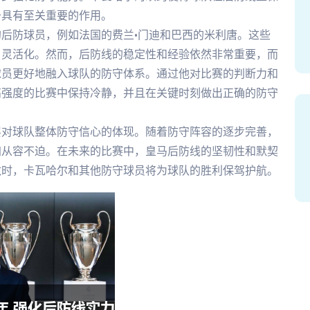
升具有至关重要的作用。
后防球员，例如法国的费兰·门迪和巴西的米利唐。这些
、灵活化。然而，后防线的稳定性和经验依然非常重要，而
球员更好地融入球队的防守体系。通过他对比赛的判断力和
高强度的比赛中保持冷静，并且在关键时刻做出正确的防守
层对球队整体防守信心的体现。随着防守阵容的逐步完善，
加从容不迫。在未来的比赛中，皇马后防线的坚韧性和默契
敌时，卡瓦哈尔和其他防守球员将为球队的胜利保驾护航。