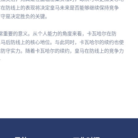
尔在防线上的表现将决定皇马未来是否能够继续保持竞争
防守是决定胜负的关键。
非常重要的意义。从个人能力的角度来看，卡瓦哈尔在防
皇马后防线上的核心地位。与此同时，卡瓦哈尔的续约也使
体防守实力。随着卡瓦哈尔的续约，皇马在防线上的竞争力
�