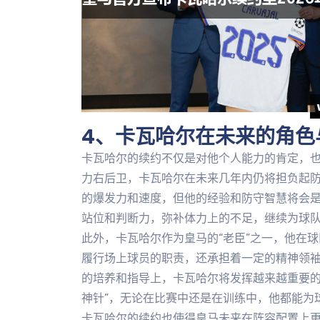
4、卡瓦哈尔在未来的角色
卡瓦哈尔的续约不仅是对他个人能力的肯定，
力右后卫，卡瓦哈尔在未来几年内仍将担负起
的爆发力和速度，但他的经验和防守智慧将会
站位和判断力，弥补体力上的不足，继续为球
此外，卡瓦哈尔作为皇马的“老臣”之一，他在
履行场上球员的职责，还承担着一定的精神领
的培养和指导上，卡瓦哈尔将发挥越来越重要的
神针”，无论在比赛中还是在训练中，他都能为
卡瓦哈尔的续约也使得皇马未来在阵容配置上