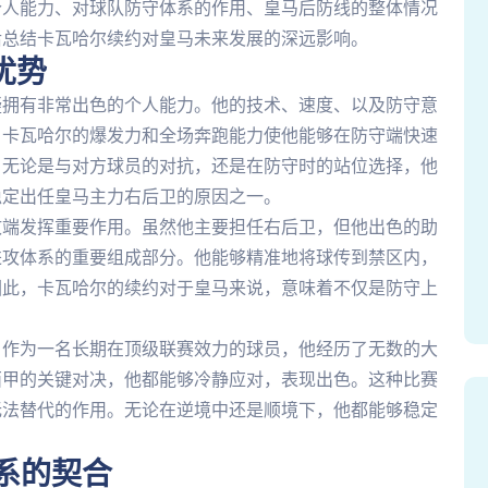
个人能力、对球队防守体系的作用、皇马后防线的整体情况
后总结卡瓦哈尔续约对皇马未来发展的深远影响。
优势
疑拥有非常出色的个人能力。他的技术、速度、以及防守意
，卡瓦哈尔的爆发力和全场奔跑能力使他能够在防守端快速
。无论是与对方球员的对抗，还是在防守时的站位选择，他
稳定出任皇马主力右后卫的原因之一。
攻端发挥重要作用。虽然他主要担任右后卫，但他出色的助
进攻体系的重要组成部分。他能够精准地将球传到禁区内，
因此，卡瓦哈尔的续约对于皇马来说，意味着不仅是防守上
。作为一名长期在顶级联赛效力的球员，他经历了无数的大
西甲的关键对决，他都能够冷静应对，表现出色。这种比赛
无法替代的作用。无论在逆境中还是顺境下，他都能够稳定
系的契合