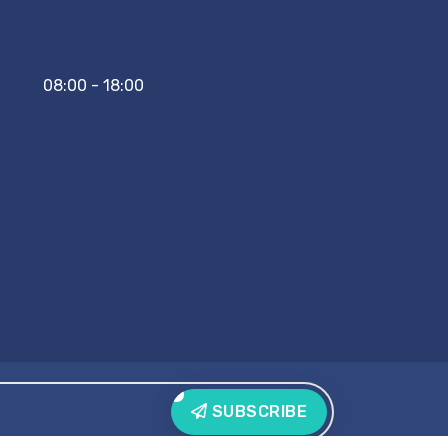
08:00 - 18:00
SUBSCRIBE