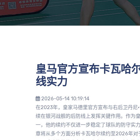
皇马官方宣布卡瓦哈尔
线实力
2026-05-14 10:19:14
在2023年，皇家马德里官方宣布与右后卫丹尼
续在银河战舰的后防线上发挥关键作用。作为
一，他的续约不仅进一步稳定了球队的防守实
章将从多个方面分析卡瓦哈尔续约至2026年