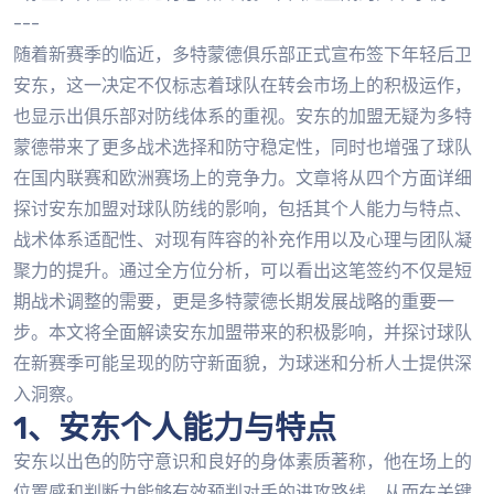
---
随着新赛季的临近，多特蒙德俱乐部正式宣布签下年轻后卫
安东，这一决定不仅标志着球队在转会市场上的积极运作，
也显示出俱乐部对防线体系的重视。安东的加盟无疑为多特
蒙德带来了更多战术选择和防守稳定性，同时也增强了球队
在国内联赛和欧洲赛场上的竞争力。文章将从四个方面详细
探讨安东加盟对球队防线的影响，包括其个人能力与特点、
战术体系适配性、对现有阵容的补充作用以及心理与团队凝
聚力的提升。通过全方位分析，可以看出这笔签约不仅是短
期战术调整的需要，更是多特蒙德长期发展战略的重要一
步。本文将全面解读安东加盟带来的积极影响，并探讨球队
在新赛季可能呈现的防守新面貌，为球迷和分析人士提供深
入洞察。
1、安东个人能力与特点
安东以出色的防守意识和良好的身体素质著称，他在场上的
位置感和判断力能够有效预判对手的进攻路线，从而在关键