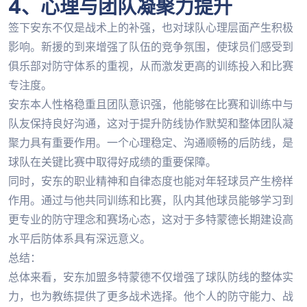
4、心理与团队凝聚力提升
签下安东不仅是战术上的补强，也对球队心理层面产生积极
影响。新援的到来增强了队伍的竞争氛围，使球员们感受到
俱乐部对防守体系的重视，从而激发更高的训练投入和比赛
专注度。
安东本人性格稳重且团队意识强，他能够在比赛和训练中与
队友保持良好沟通，这对于提升防线协作默契和整体团队凝
聚力具有重要作用。一个心理稳定、沟通顺畅的后防线，是
球队在关键比赛中取得好成绩的重要保障。
同时，安东的职业精神和自律态度也能对年轻球员产生榜样
作用。通过与他共同训练和比赛，队内其他球员能够学习到
更专业的防守理念和赛场心态，这对于多特蒙德长期建设高
水平后防体系具有深远意义。
总结：
总体来看，安东加盟多特蒙德不仅增强了球队防线的整体实
力，也为教练提供了更多战术选择。他个人的防守能力、战