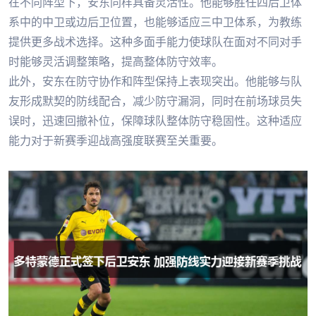
在不同阵型下，安东同样具备灵活性。他能够胜任四后卫体
系中的中卫或边后卫位置，也能够适应三中卫体系，为教练
提供更多战术选择。这种多面手能力使球队在面对不同对手
时能够灵活调整策略，提高整体防守效率。
此外，安东在防守协作和阵型保持上表现突出。他能够与队
友形成默契的防线配合，减少防守漏洞，同时在前场球员失
误时，迅速回撤补位，保障球队整体防守稳固性。这种适应
能力对于新赛季迎战高强度联赛至关重要。