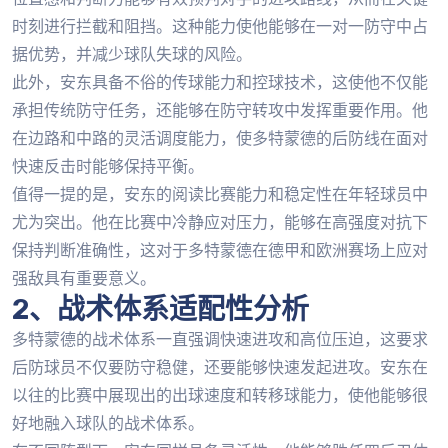
时刻进行拦截和阻挡。这种能力使他能够在一对一防守中占
据优势，并减少球队失球的风险。
此外，安东具备不俗的传球能力和控球技术，这使他不仅能
承担传统防守任务，还能够在防守转攻中发挥重要作用。他
在边路和中路的灵活调度能力，使多特蒙德的后防线在面对
快速反击时能够保持平衡。
值得一提的是，安东的阅读比赛能力和稳定性在年轻球员中
尤为突出。他在比赛中冷静应对压力，能够在高强度对抗下
保持判断准确性，这对于多特蒙德在德甲和欧洲赛场上应对
强敌具有重要意义。
2、战术体系适配性分析
多特蒙德的战术体系一直强调快速进攻和高位压迫，这要求
后防球员不仅要防守稳健，还要能够快速发起进攻。安东在
以往的比赛中展现出的出球速度和转移球能力，使他能够很
好地融入球队的战术体系。