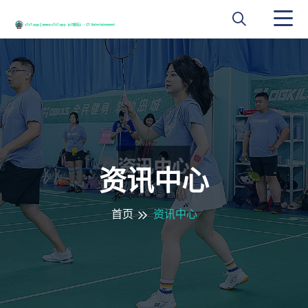
资讯中心
首页
资讯中心