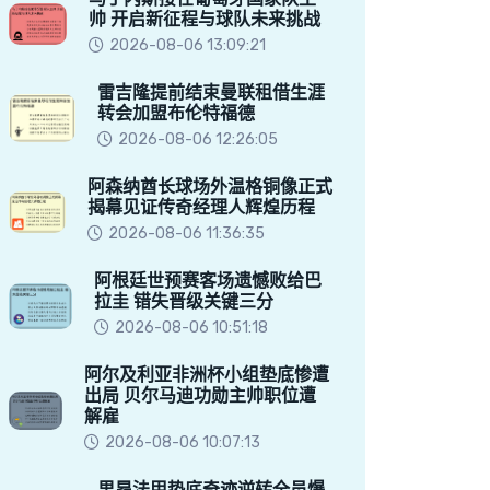
帅 开启新征程与球队未来挑战
2026-08-06 13:09:21
雷吉隆提前结束曼联租借生涯
转会加盟布伦特福德
2026-08-06 12:26:05
阿森纳酋长球场外温格铜像正式
揭幕见证传奇经理人辉煌历程
2026-08-06 11:36:35
阿根廷世预赛客场遗憾败给巴
拉圭 错失晋级关键三分
2026-08-06 10:51:18
阿尔及利亚非洲杯小组垫底惨遭
出局 贝尔马迪功勋主帅职位遭
解雇
2026-08-06 10:07:13
里昂法甲垫底奇迹逆转全员爆