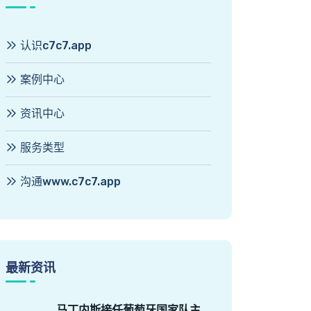
认识c7c7.app
案例中心
资讯中心
服务类型
沟通www.c7c7.app
最新资讯
马丁内斯接任葡萄牙国家队主