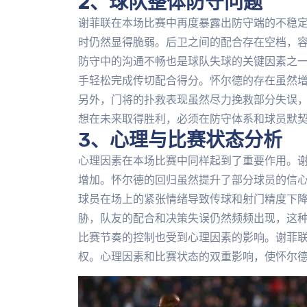
2、球队整体防守问题
谢菲联在本场比赛中再度暴露出防守端的不稳
时仍然显得脆弱。后卫之间的配合存在空档，
防守中的沟通不畅也是球队失球的关键因素之
手轻松完成传切配合得分。怀尔德的存在虽然
另外，门将的扑救表现虽然尽力挽救部分失误
想在未来取得胜利，必须在防守体系和球员默
3、心理与比赛状态分析
心理因素在本场比赛中同样起到了重要作用。
增加。怀尔德的回归虽然提升了部分球员的信
球员在场上的紧张情绪导致传球和射门精度下
胁，队友的配合和决策失误仍然频频出现，这
比赛节奏的控制也受到心理因素的影响。谢菲
权。心理因素和比赛状态的双重影响，使怀尔