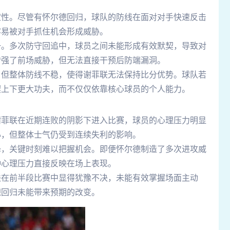
定性。尽管有怀尔德回归，球队的防线在面对对手快速反击
容易被对手抓住机会形成威胁。
一。多次防守回追中，球员之间未能形成有效默契，导致对
增强了前场威胁，但无法直接干预后防端漏洞。
，但整体防线不稳，使得谢菲联无法保持比分优势。球队若
契上下更大功夫，而不仅仅依靠核心球员的个人能力。
谢菲联在近期连败的阴影下进入比赛，球员的心理压力明显
心，但整体士气仍受到连续失利的影响。
降，关键时刻难以把握机会。即便怀尔德制造了多次进攻威
种心理压力直接反映在场上表现。
联在前半段比赛中显得犹豫不决，未能有效掌握场面主动
德回归未能带来预期的改变。