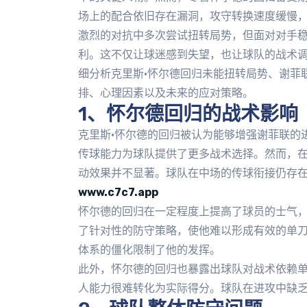
场上的配合依旧存在漏洞，攻守转换速度缓慢
激烈的对抗中多次尝试扭转局势，但面对对手
利。这不仅让球迷感到失望，也让球队的战术
细分析克里斯·怀尔德回归未能扭转局势、谢菲
排、心理因素以及未来的应对策略。
1、怀尔德回归的战术影响
克里斯·怀尔德的回归被认为能够增强谢菲联的
传球能力为球队提供了更多战术选择。然而，
动效果并不显著。球队在中场的传球衔接仍存
www.c7c7.app
怀尔德的回归在一定程度上提高了球员的士气
了针对性的防守策略，使他难以形成有效的单
体系的僵化限制了他的发挥。
此外，怀尔德的回归也暴露出球队对战术依赖
人能力很难转化为实际得分。球队在进攻中缺