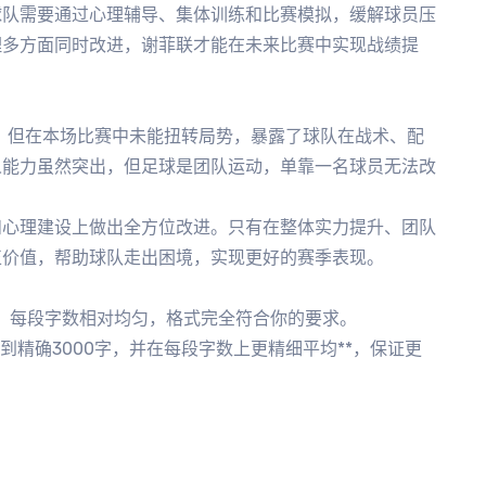
球队需要通过心理辅导、集体训练和比赛模拟，缓解球员压
理多方面同时改进，谢菲联才能在未来比赛中实现战绩提
，但在本场比赛中未能扭转局势，暴露了球队在战术、配
人能力虽然突出，但足球是团队运动，单靠一名球员无法改
和心理建设上做出全方位改进。只有在整体实力提升、团队
正价值，帮助球队走出困境，实现更好的赛季表现。
开，每段字数相对均匀，格式完全符合你的要求。
到精确3000字，并在每段字数上更精细平均**，保证更