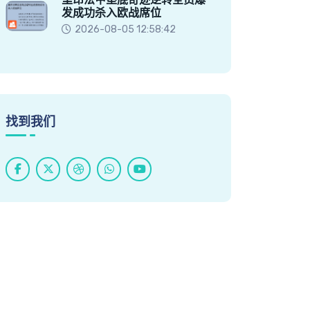
发成功杀入欧战席位
2026-08-05 12:58:42
找到我们