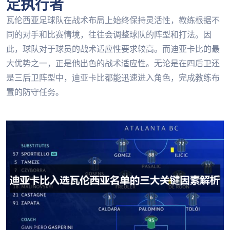
定执行者
瓦伦西亚足球队在战术布局上始终保持灵活性，教练根据不
同的对手和比赛情境，往往会调整球队的阵型和打法。因
此，球队对于球员的战术适应性要求较高。而迪亚卡比的最
大优势之一，正是他出色的战术适应性。无论是在四后卫还
是三后卫阵型中，迪亚卡比都能迅速进入角色，完成教练布
置的防守任务。