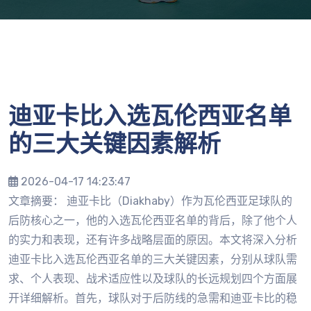
迪亚卡比入选瓦伦西亚名单
的三大关键因素解析
2026-04-17 14:23:47
文章摘要： 迪亚卡比（Diakhaby）作为瓦伦西亚足球队的
后防核心之一，他的入选瓦伦西亚名单的背后，除了他个人
的实力和表现，还有许多战略层面的原因。本文将深入分析
迪亚卡比入选瓦伦西亚名单的三大关键因素，分别从球队需
求、个人表现、战术适应性以及球队的长远规划四个方面展
开详细解析。首先，球队对于后防线的急需和迪亚卡比的稳