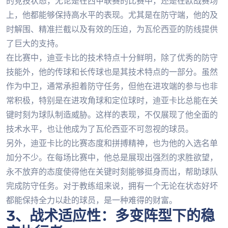
的竞技状态，无论是在西甲联赛的比赛中，还是在欧战赛场
上，他都能够保持高水平的表现。尤其是在防守端，他的及
时解围、精准拦截以及有效的压迫，为瓦伦西亚的防线提供
了巨大的支持。
在比赛中，迪亚卡比的技术特点十分鲜明，除了优秀的防守
技能外，他的传球和长传球也是其技术特点的一部分。虽然
作为中卫，通常承担着防守任务，但他在进攻端的参与也非
常积极，特别是在进攻角球和定位球时，迪亚卡比总能在关
键时刻为球队制造威胁。这样的表现，不仅展现了他全面的
技术水平，也让他成为了瓦伦西亚不可忽视的球员。
另外，迪亚卡比的比赛态度和拼搏精神，也为他的入选名单
加分不少。在每场比赛中，他总是展现出强烈的求胜欲望，
永不放弃的态度使得他在关键时刻能够挺身而出，帮助球队
完成防守任务。对于教练组来说，拥有一个无论在状态好坏
都能保持全力以赴的球员，是一种难得的财富。
3、战术适应性：多变阵型下的稳