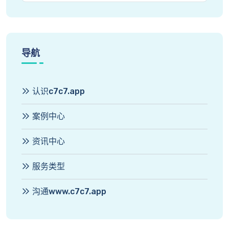
导航
认识c7c7.app
案例中心
资讯中心
服务类型
沟通www.c7c7.app