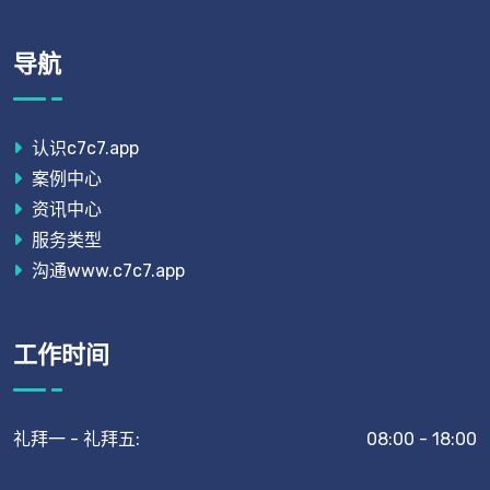
导航
认识c7c7.app
案例中心
资讯中心
服务类型
沟通www.c7c7.app
工作时间
礼拜一 - 礼拜五:
08:00 - 18:00