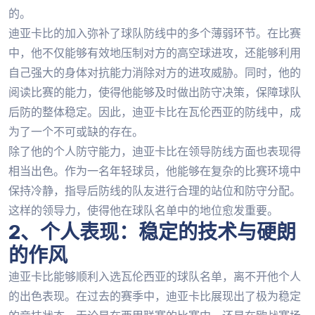
的。
迪亚卡比的加入弥补了球队防线中的多个薄弱环节。在比赛
中，他不仅能够有效地压制对方的高空球进攻，还能够利用
自己强大的身体对抗能力消除对方的进攻威胁。同时，他的
阅读比赛的能力，使得他能够及时做出防守决策，保障球队
后防的整体稳定。因此，迪亚卡比在瓦伦西亚的防线中，成
为了一个不可或缺的存在。
除了他的个人防守能力，迪亚卡比在领导防线方面也表现得
相当出色。作为一名年轻球员，他能够在复杂的比赛环境中
保持冷静，指导后防线的队友进行合理的站位和防守分配。
这样的领导力，使得他在球队名单中的地位愈发重要。
2、个人表现：稳定的技术与硬朗
的作风
迪亚卡比能够顺利入选瓦伦西亚的球队名单，离不开他个人
的出色表现。在过去的赛季中，迪亚卡比展现出了极为稳定