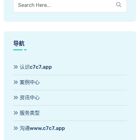
导航
认识c7c7.app
案例中心
资讯中心
服务类型
沟通www.c7c7.app