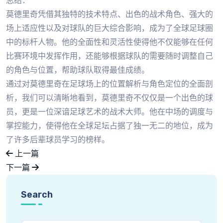
总结：
莫德里奇凭借其独特的技术特点、出色的战术角色、强大的
场上适应性以及对球队的巨大综合影响，成为了全球足球圈
中的标杆人物。他的全面性和灵活性使得他不仅能够在任何
比赛环境中发挥作用，还能够根据球队的需要随时调整自己
的角色与位置，帮助球队取得最佳成绩。
通过对莫德里奇在足球场上的位置解析与角色定位的全面剖
析，我们可以清晰地看到，莫德里奇不仅仅是一个出色的球
员，更是一位深谙足球艺术的战术大师。他在中场的调度与
掌控能力，使得他在全球足坛占据了独一无二的地位，成为
了许多后辈球员学习的榜样。
上一篇
下一篇
Search