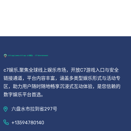
c7娱乐,聚焦全球线上娱乐市场，开放C7游戏入口与安全
链接通道，平台内容丰富，涵盖多类型娱乐形式与活动专
区，助力用户随时随地畅享沉浸式互动体验，是您信赖的
数字娱乐平台首选。
六盘水市拉到省297号
+13594780140