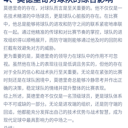
莫德里奇的存在，对球队而言是至关重要的。他不仅仅是一
名技术精湛的中场球员，更是球队心脏般的存在。在比赛
中，他总是能够将球队的进攻和防守之间的联系紧密地串联
在一起。通过他精准的传球和对比赛节奏的掌控，球队的进
攻组织得以顺畅展开，而防守端则能够通过他及时的回防和
拦截有效避免对方的威胁。
更为重要的是，莫德里奇的领导力在球队中的作用不可忽
视。虽然他在场上的表现往往是低调且务实的，但他的存在
对于全队的信心和战术执行至关重要。无论是在紧张的比赛
时刻还是在球队困境中，莫德里奇总能够冷静思考并作出正
确的决策，稳定球队的情绪并提升整体的比赛表现。
综上所述，莫德里奇不仅仅是一名顶级球员，更是球队体系
中不可或缺的一部分。无论是进攻端的组织，还是防守端的
回追，他都能充分发挥出自己的技术优势与战术智慧，成为
现代足球中最具影响力的中场之一。