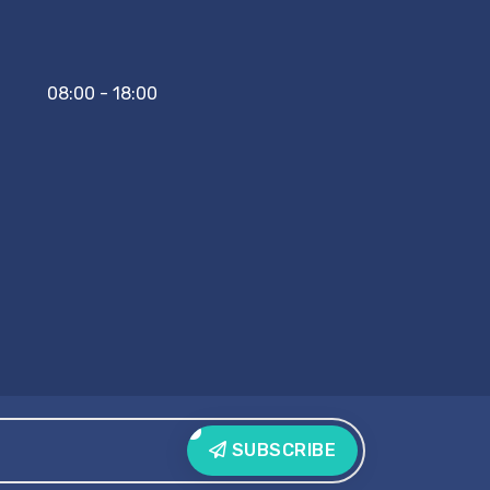
08:00 - 18:00
SUBSCRIBE