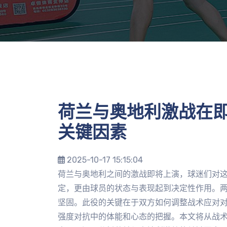
荷兰与奥地利激战在
关键因素
2025-10-17 15:15:04
荷兰与奥地利之间的激战即将上演，球迷们对
定，更由球员的状态与表现起到决定性作用。
坚固。此役的关键在于双方如何调整战术应对
强度对抗中的体能和心态的把握。本文将从战