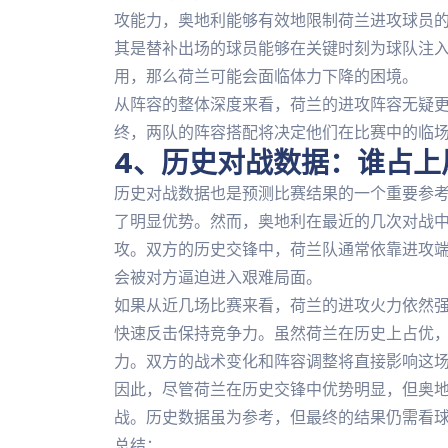
攻能力，奥地利能够有效地限制荷兰进攻球员
其是替补出场的球员能够在关键时刻为球队注
用，那么荷兰可能会面临体力下降的困境。
从阵容的整体深度来看，荷兰的进攻阵容无疑
终，两队的阵容搭配将决定他们在比赛中的临
4、历史对战数据：谁占上
历史对战数据也是预测比赛结果的一个重要参
了明显优势。然而，奥地利在最近的几次对战
攻。双方的历史交锋中，荷兰队通常依靠进攻
会被对方逼迫进入艰难局面。
如果从近几场比赛来看，荷兰的进攻火力依然
快速反击保持竞争力。虽然荷兰在历史上占优
力。双方的战术变化和阵容调整将直接影响这
因此，尽管荷兰在历史交锋中优势明显，但奥
战。历史数据虽为参考，但最终的结果仍需看
总结：