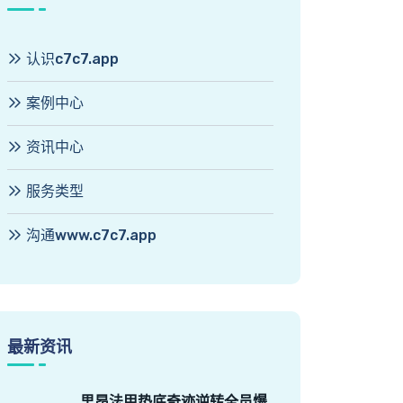
认识c7c7.app
案例中心
资讯中心
服务类型
沟通www.c7c7.app
最新资讯
里昂法甲垫底奇迹逆转全员爆