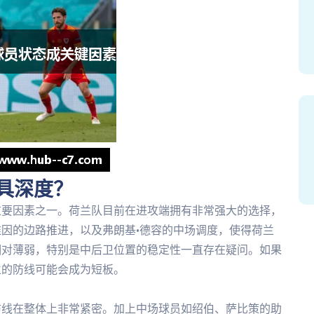
具深度？
重要因素之一。荷兰队目前在进攻端拥有非常强大的选择，
因的边路推进，以及弗朗基·德容的中场调度，使得荷兰
相对薄弱，特别是中后卫位置的稳定性一直存在疑问。如果
兰的防线可能会成为短板。
防线在整体上非常紧密。加上中场球员如绍伯、萨比策的助