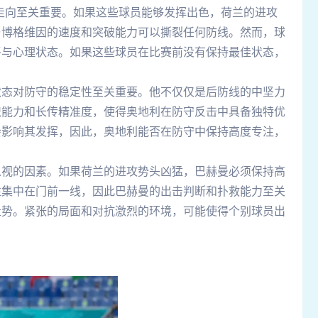
走向至关重要。如果这些球员能够发挥出色，荷兰的进攻
与博格维因的速度和突破能力可以撕裂任何防线。然而，球
平与心理状态。如果这些球员在比赛前没有保持最佳状态，
状态对防守的稳定性至关重要。他不仅仅是后防线的中坚力
织能力和长传精准度，使得奥地利在防守反击中具备独特优
会影响其发挥，因此，奥地利能否在防守中保持高度专注，
忽视的因素。如果荷兰的进攻势头凶猛，巴赫曼必须保持高
往集中在门前一线，因此巴赫曼的出击判断和扑救能力至关
走势。紧张的局面和对抗激烈的环境，可能使得个别球员出