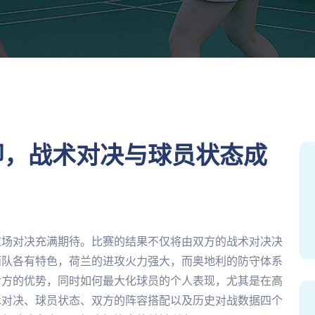
即，战术对决与球员状态成
这场对决充满期待。比赛的结果不仅将由双方的战术对决决
两队各有特色，荷兰的进攻火力强大，而奥地利的防守体系
对方的优势，同时如何最大化球员的个人表现，尤其是在高
术对决、球员状态、双方的阵容搭配以及历史对战数据四个