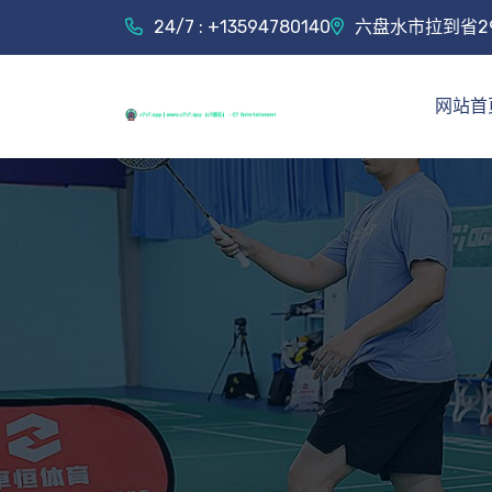
24/7 : +13594780140
六盘水市拉到省2
网站首