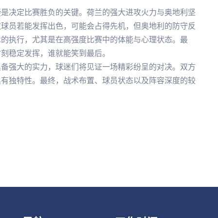
疑是决定比赛胜负的关键。荷兰的强大进攻火力与奥地利坚
攻球员若能发挥出色，可能会占得先机，但奥地利的防守反
术的执行，尤其是在高强度比赛中的体能与心理状态。最
时刻稳定发挥，谁就能笑到最后。
具备强大的实力，球迷们将见证一场精彩纷呈的对决。双方
具有独特性。最终，战术布置、球员状态以及阵容深度的较