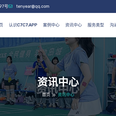
97号
tenyear@qq.com
页
认识C7C7.APP
案例中心
资讯中心
服务类型
沟通
资讯中心
首页
资讯中心