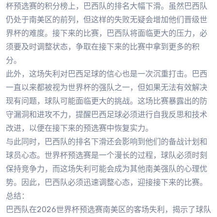
杯预选赛的积分榜上，巴西队的排名大幅下滑。虽然巴西队
仍处于南美区的前列，但这样的失败无疑会增加他们晋级世
界杯的难度。接下来的比赛，巴西队将面临更大的压力，必
须要及时调整状态，争取在接下来的比赛中拿到更多的积
分。
此外，这场失利对巴西足球的信心也是一次沉重打击。巴西
一直以来都被视为世界杯的强队之一，但如果无法有效解决
现有问题，球队可能面临更大的挑战。这场比赛暴露出的防
守漏洞和进攻不力，提醒巴西足球必须进行自我反思和技术
改进，以便在接下来的预选赛中恢复实力。
与此同时，巴西队的排名下滑还会影响到他们的备战计划和
球员心态。世界杯预选赛是一个漫长的过程，球队必须时刻
保持竞争力，而这场失利可能会成为其他南美强队的心理优
势。因此，巴西队必须迅速调整心态，迎接接下来的比赛。
总结：
巴西队在2026世界杯预选赛南美区的客场失利，揭示了球队