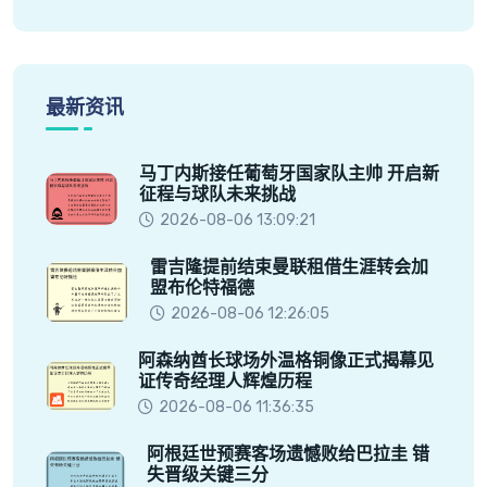
最新资讯
马丁内斯接任葡萄牙国家队主帅 开启新
征程与球队未来挑战
2026-08-06 13:09:21
雷吉隆提前结束曼联租借生涯转会加
盟布伦特福德
2026-08-06 12:26:05
阿森纳酋长球场外温格铜像正式揭幕见
证传奇经理人辉煌历程
2026-08-06 11:36:35
阿根廷世预赛客场遗憾败给巴拉圭 错
失晋级关键三分