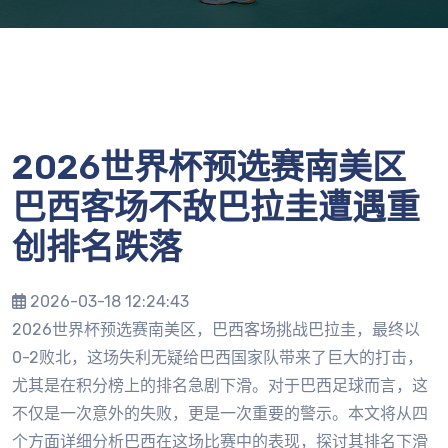
2026世界杯预选赛南美区
巴西客场不敌巴拉圭遭遇重
创排名跌落
2026-03-18 12:24:43
2026世界杯预选赛南美区，巴西客场挑战巴拉圭，最终以
0-2败北，这场失利无疑给巴西国家队带来了巨大的打击，
尤其是在积分榜上的排名急剧下滑。对于巴西足球而言，这
不仅是一次意外的失败，更是一次重要的警示。本文将从四
个方面详细分析巴西在这场比赛中的表现，探讨其排名下滑