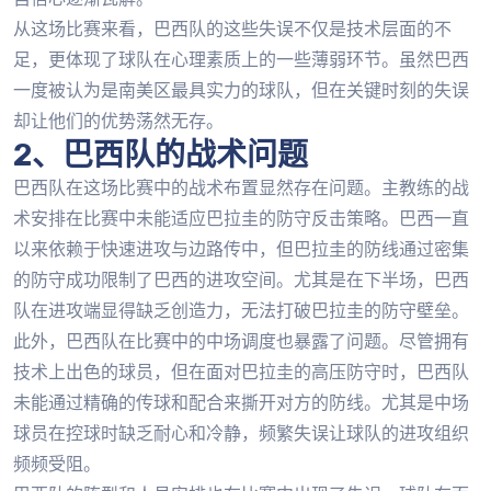
从这场比赛来看，巴西队的这些失误不仅是技术层面的不
足，更体现了球队在心理素质上的一些薄弱环节。虽然巴西
一度被认为是南美区最具实力的球队，但在关键时刻的失误
却让他们的优势荡然无存。
2、巴西队的战术问题
巴西队在这场比赛中的战术布置显然存在问题。主教练的战
术安排在比赛中未能适应巴拉圭的防守反击策略。巴西一直
以来依赖于快速进攻与边路传中，但巴拉圭的防线通过密集
的防守成功限制了巴西的进攻空间。尤其是在下半场，巴西
队在进攻端显得缺乏创造力，无法打破巴拉圭的防守壁垒。
此外，巴西队在比赛中的中场调度也暴露了问题。尽管拥有
技术上出色的球员，但在面对巴拉圭的高压防守时，巴西队
未能通过精确的传球和配合来撕开对方的防线。尤其是中场
球员在控球时缺乏耐心和冷静，频繁失误让球队的进攻组织
频频受阻。