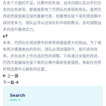
在多个方面的不足。比赛中的失误、战术问题以及对手巴拉
圭的出色表现，都直接影响了巴西队的表现和排名。虽然巴
西依然是南美足球的重要代表，但要想在接下来的预选赛中
保持竞争力，球队必须从这场失利中吸取教训，及时调整战
术并提升整体实力。
c7
未来，巴西队在预选赛中的表现将面临更大的挑战。为了避
免再次遭遇类似的失利，球队必须加强防守，提升进攻效
率，并在战术上作出适应性的调整。只有通过全面的改进，
巴西才能确保在接下来的比赛中重新恢复强势，争取在世界
杯预选赛中占据有利位置。
上一篇
下一篇
Search