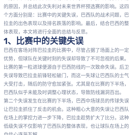
的原因，并总结此次失利对未来世界杯预选赛的影响。这四
个方面分别是：比赛中的关键失误，巴西队的战术问题，巴
拉圭的出色表现以及排名跌落的影响。最后，结合巴西的整
体表现，本文将进行全面的总结与反思。
1、比赛中的关键失误
巴西在客场对阵巴拉圭的比赛中，尽管占据了场面上的一定
优势，但球队在关键时刻的失误却导致了不可忽视的后果。
比赛的第一粒进球便源自于巴西防线的一次致命失误。后卫
失误导致巴拉圭前锋轻松破门，而这一失球让巴西队的士气
大受打击，随后的防守愈加紧张。尤其是在比赛的下半场，
巴西队似乎未能及时调整心理状态，导致防线漏洞百出。
第二个失误发生在比赛的下半场，巴西中场球员的传球失误
让巴拉圭抓住了反击的机会。这种粗心大意的失误让巴西队
在场上的掌控力进一步下降，巴拉圭趁势扩大了比分。这种
低级失误不仅影响了巴西队的整体表现，也让球队在场上的
自信心逐渐瓦解。