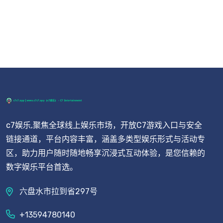
c7娱乐,聚焦全球线上娱乐市场，开放C7游戏入口与安全
链接通道，平台内容丰富，涵盖多类型娱乐形式与活动专
区，助力用户随时随地畅享沉浸式互动体验，是您信赖的
数字娱乐平台首选。
六盘水市拉到省297号
+13594780140