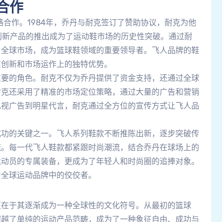
合作
略合作。1984年，乔丹与耐克签订了赞助协议，耐克为他
，这一创新产品的推出成为了运动鞋市场的历史性突破。通过耐
了全球市场，成为篮球鞋领域的重要领导者。飞人品牌的鞋
在创新和市场运作上的独特优势。
重要的角色。耐克不仅为乔丹提供了资金支持，还通过全球
耐克还采用了精准的市场定位策略，通过大量的广告和营销
电视广告到明星代言，耐克通过全方位的宣传方式让飞人品
成功的关键之一。飞人系列鞋款不断推陈出新，逐步突破传
流。每一代飞人鞋款都紧跟时尚潮流，结合乔丹在球场上的
运动员的专属装备，更成为了年轻人和时尚圈的追捧对象。
为全球运动品牌中的佼佼者。
更在于其逐渐成为一种全球性的文化符号。从最初的篮球
超越了单纯的运动产品范畴，成为了一种象征自由、成功与