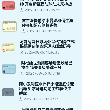
帅 开启新征程与球队未来挑战
2026-08-06 13:09:21
雷吉隆提前结束曼联租借生涯
转会加盟布伦特福德
2026-08-06 12:26:05
阿森纳酋长球场外温格铜像正式
揭幕见证传奇经理人辉煌历程
2026-08-06 11:36:35
阿根廷世预赛客场遗憾败给巴
拉圭 错失晋级关键三分
2026-08-06 10:51:18
阿尔及利亚非洲杯小组垫底惨遭
出局 贝尔马迪功勋主帅职位遭
解雇
2026-08-06 10:07:13
里昂法甲垫底奇迹逆转全员爆