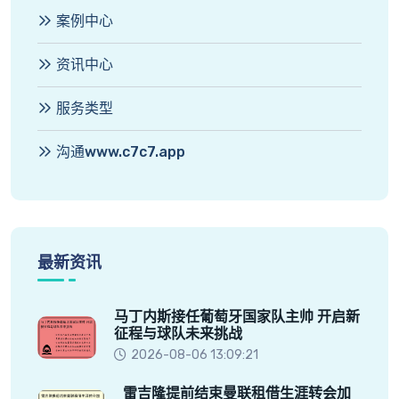
案例中心
资讯中心
服务类型
沟通www.c7c7.app
最新资讯
马丁内斯接任葡萄牙国家队主帅 开启新
征程与球队未来挑战
2026-08-06 13:09:21
雷吉隆提前结束曼联租借生涯转会加