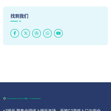
找到我们
c7娱乐,聚焦全球线上娱乐市场，开放C7游戏入口与安全