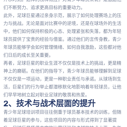
们不断努力、追求更高目标的重要动力。
此外，足球巨星通过亲身示范，展示了如何处理赛场上的压
力与挑战。无论是面对比赛中的逆境，还是在球场外的生活
中，他们如何保持积极的心态、处理紧张和失落，都为年轻
球员提供了宝贵的经验与借鉴。通过他们的言传身教，青少
年球员能够学会如何管理情绪、如何自我激励，这些都对他
们日后的成长至关重要。
再者，足球巨星的职业生涯不仅仅是技术上的挑战，更是精
神上的磨砺。在他们的指导下，青少年球员能够理解到足球
不仅仅是一项运动，更是一种职业责任与承诺。从球场到生
活，巨星们的行为举止都潜移默化地影响着年轻球员，让他
们早早地树立起对职业足球的敬畏和热爱。
2、技术与战术层面的提升
青少年足球培训项目往往侧重于球员基本技术的训练，但随
着足球巨星的参与，这些项目的内容与形式得到了显著提