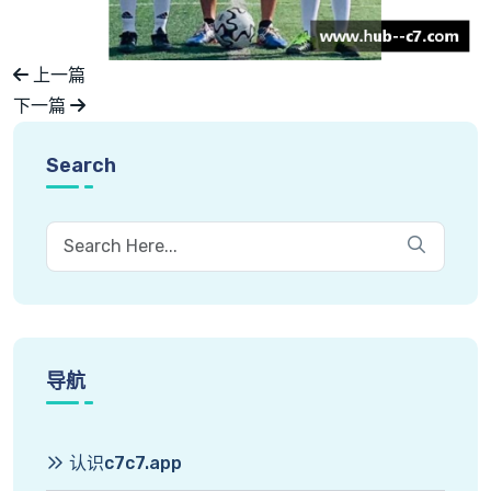
上一篇
下一篇
Search
导航
认识c7c7.app