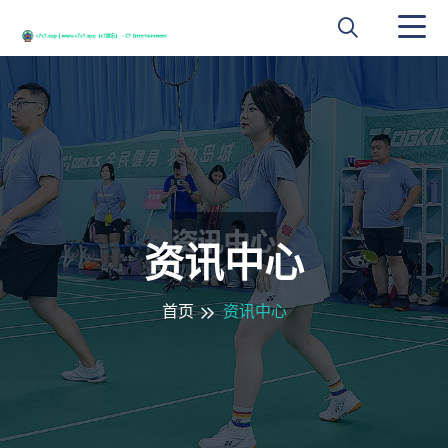
资讯中心
首页
资讯中心