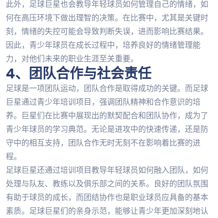
此外，足球巨星也会教导年轻球员如何管理自己的情绪，如
何在高压环境下做出理智的决策。在比赛中，尤其是关键时
刻，情绪的失控可能会导致判断失误，进而影响比赛结果。
因此，青少年球员在成长过程中，培养良好的情绪管理能
力，对他们未来的职业生涯至关重要。
4、团队合作与社会责任
足球是一项团队运动，团队合作是取得成功的关键。而足球
巨星通过青少年培训项目，强调团队精神和合作意识的培
养。巨星们在比赛中展现出的默契配合和团队协作，成为了
青少年球员的学习典范。无论是进攻中的快速传递，还是防
守中的相互支持，团队合作无时无刻不在影响着比赛的进
程。
足球巨星还通过培训项目教导年轻球员如何融入团队，如何
处理与队友、教练以及俱乐部之间的关系。良好的团队氛围
有助于球员的成长，而团结协作也是职业球员应具备的基本
素质。足球巨星们的亲身示范，能够让青少年更加深刻地认