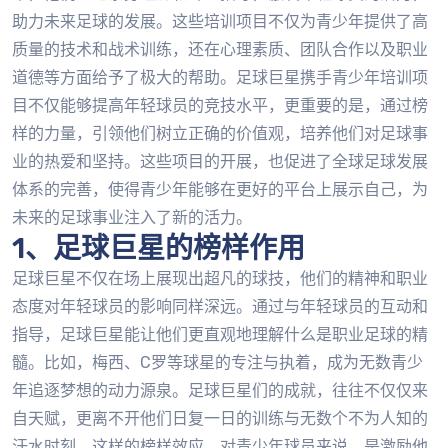
助力未来足球的发展。这些培训项目不仅为青少年提供了高
质量的技术和战术训练，还在心理素质、团队合作以及职业
道德等方面给予了极大的帮助。足球巨星携手青少年培训项
目不仅能够提高年轻球员的竞技水平，更重要的是，通过榜
样的力量，引领他们树立正确的价值观，培养他们对足球事
业的热爱和坚持。这些项目的开展，也促进了全球足球发展
体系的完善，使得青少年能够在更好的平台上展示自己，为
未来的足球事业注入了新的活力。
1、足球巨星的榜样作用
足球巨星不仅在场上展现出超凡的球技，他们的精神和职业
态度对年轻球员的影响同样深远。通过与年轻球员的互动和
指导，足球巨星能让他们更直观地理解什么是职业足球的精
髓。比如，梅西、C罗等球星的专注与执着，成为无数青少
年追逐梦想的动力源泉。足球巨星们的成就，往往不仅仅来
自天赋，更离不开他们日复一日的训练与无数个不为人知的
汗水时刻。这样的榜样效应，对青少年球员来说，是激励他