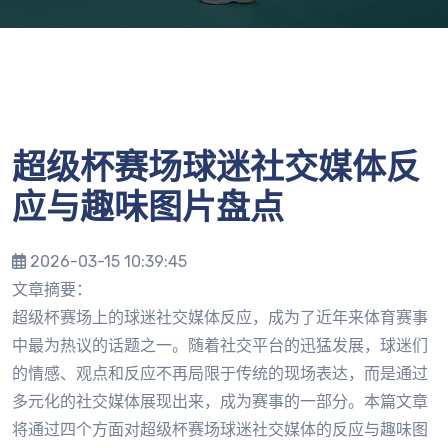
超级杯赛场球迷社交媒体反
应与趣味图片盘点
2026-03-15 10:39:45
文章摘要：
超级杯赛场上的球迷社交媒体反应，成为了近年来体育赛事
中最为热议的话题之一。随着社交平台的迅猛发展，球迷们
的情感、观点和反应不再局限于传统的现场表达，而是通过
多元化的社交媒体展现出来，成为赛事的一部分。本篇文章
将通过四个方面对超级杯赛场球迷社交媒体的反应与趣味图