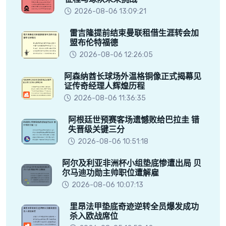
2026-08-06 13:09:21
雷吉隆提前结束曼联租借生涯转会加
盟布伦特福德
2026-08-06 12:26:05
阿森纳酋长球场外温格铜像正式揭幕见
证传奇经理人辉煌历程
2026-08-06 11:36:35
阿根廷世预赛客场遗憾败给巴拉圭 错
失晋级关键三分
2026-08-06 10:51:18
阿尔及利亚非洲杯小组垫底惨遭出局 贝
尔马迪功勋主帅职位遭解雇
2026-08-06 10:07:13
里昂法甲垫底奇迹逆转全员爆发成功
杀入欧战席位