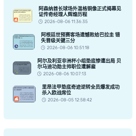
阿森纳酋长球场外温格铜像正式揭幕见
证传奇经理人辉煌历程
2026-08-06 11:36:35
阿根廷世预赛客场遗憾败给巴拉圭 错
失晋级关键三分
2026-08-06 10:51:18
阿尔及利亚非洲杯小组垫底惨遭出局 贝
尔马迪功勋主帅职位遭解雇
2026-08-06 10:07:13
里昂法甲垫底奇迹逆转全员爆发成功
杀入欧战席位
2026-08-05 12:58:42