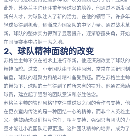
此外，苏格兰主帅还注重年轻球员的培养，他通过不断发掘
新兴人才，为球队注入了新的活力。在他的领导下，许多年
轻球员得到机会，逐渐成为国家队的中坚力量。通过战术革
新，球队的整体实力得到了显著提升，逐渐崭露头角，开始
在国际赛事中占据一席之地。
2、球队精神面貌的改变
苏格兰主帅不仅在战术上进行革新，他还深刻改变了球队的
精神面貌。过去，小麦国队由于各种原因，常常在关键时刻
崩盘，球队的凝聚力和战斗精神备受质疑。而在苏格兰主帅
的带领下，球队的士气得到了前所未有的提升。他通过激励
球员，建立起了强烈的团队意识和必胜信念。
苏格兰主帅的管理风格非常注重球员之间的合作与支持，他
在更衣室内传达的是一种团结一心的精神，而非个人英雄主
义。他鼓励球员们相互信任，相互支持，强调只有团队的力
量才能让小麦国队走得更远。这种团队精神的培养，成为了