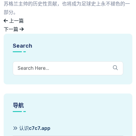
苏格兰主帅的历史性贡献，也将成为足球史上永不褪色的一
部分。
上一篇
下一篇
Search
导航
认识c7c7.app