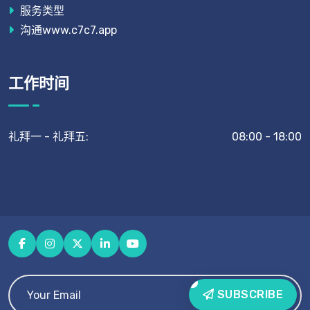
服务类型
沟通www.c7c7.app
工作时间
礼拜一 - 礼拜五:
08:00 - 18:00
SUBSCRIBE