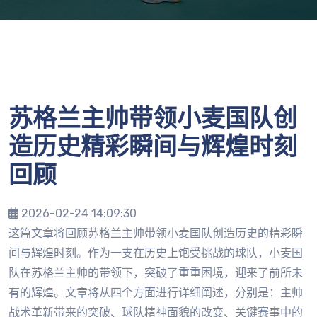
苏格兰主帅带领小麦国队创
造历史精彩瞬间与辉煌时刻
回顾
2026-02-24 14:09:30
这篇文章将回顾苏格兰主帅带领小麦国队创造历史的精彩瞬
间与辉煌时刻。作为一支在历史上饱受挑战的球队，小麦国
队在苏格兰主帅的带领下，突破了重重困境，迎来了前所未
有的辉煌。文章将从四个方面进行详细阐述，分别是：主帅
战术革新带来的突破、球队精神面貌的改变、关键赛事中的