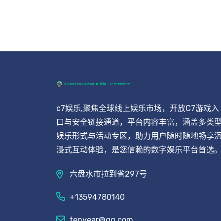
c7娱乐,聚焦全球线上娱乐市场，开放C7游戏入
口与安全链接通道，平台内容丰富，涵盖多类
娱乐形式与活动专区，助力用户随时随地畅享
浸式互动体验，是您信赖的数字娱乐平台首选
六盘水市拉到省297号
+13594780140
tenyear@qq.com