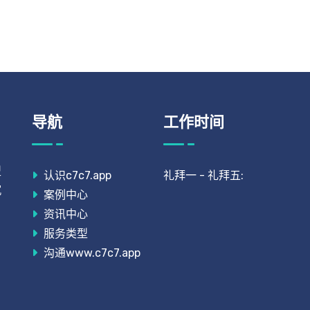
导航
工作时间
型
认识c7c7.app
礼拜一 - 礼拜五:
沉
案例中心
。
资讯中心
服务类型
沟通www.c7c7.app