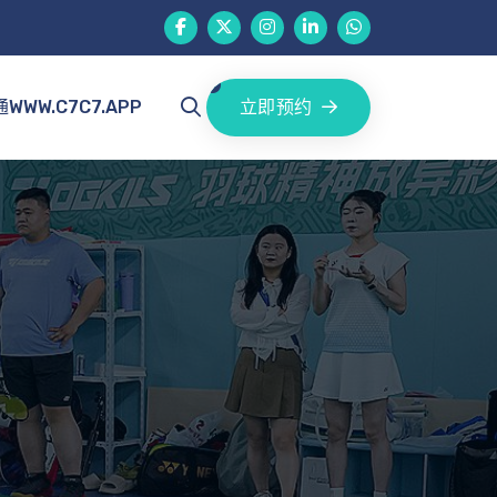
立即预约
WWW.C7C7.APP