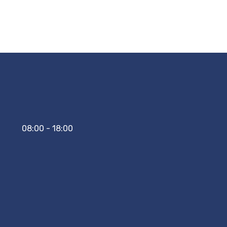
08:00 - 18:00