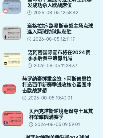
发成功杀入欧战席位
2026-08-05 12:58:42
道格拉斯·路易斯英超主场点球
连入两球助球队获胜
2026-08-05 12:11:17
迈阿密国际宣布将在2024赛
季季后赛中遗憾出局
2026-08-05 11:28:37
赫罗纳豪掷重金签下阿斯普里拉
打造西甲新赛季进攻核心蓝图冲
击欧战梦想
2026-08-05 10:43:01
贝西克塔斯逆境翻盘夺土耳其
杯荣耀圆满赛季
2026-08-05 09:59:01
谢菲尔德联单季狂丢104球创