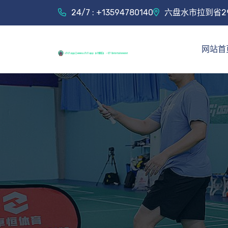
24/7 : +13594780140
六盘水市拉到省2
网站首