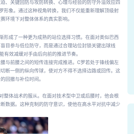
压迫、关键回防与攻防转换、心理与经验的防守外溢效应四
罗形象。通过这种视角转换，我们不仅能重新理解顶级射
汰赛环境下对整体体系的真实影响。
渐形成了一种更为成熟的站位选择习惯。在面对类似巴西
不盲目参与低位防守，而是通过合理站位封锁关键出球线
却能有效减缓对手由后向前的推进节奏。
腰与前腰之间的短传连接完成推进。C罗若处于锋线偏左
围切断一侧的纵向传球，使对方不得不选择边路或回传。这
贵的回撤与补位时间。
对整体战术的服从。在面对技术型中卫或后腰时，他会根
抢断数据。这种克制的防守意识，使他在高水平对抗中减少