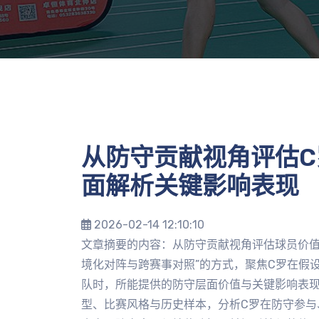
从防守贡献视角评估
面解析关键影响表现
2026-02-14 12:10:10
文章摘要的内容：从防守贡献视角评估球员价值
境化对阵与跨赛事对照”的方式，聚焦C罗在假
队时，所能提供的防守层面价值与关键影响表
型、比赛风格与历史样本，分析C罗在防守参与