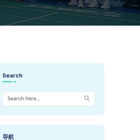
Search
导航