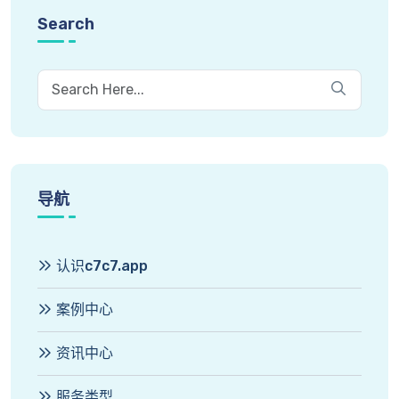
Search
导航
认识c7c7.app
案例中心
资讯中心
服务类型