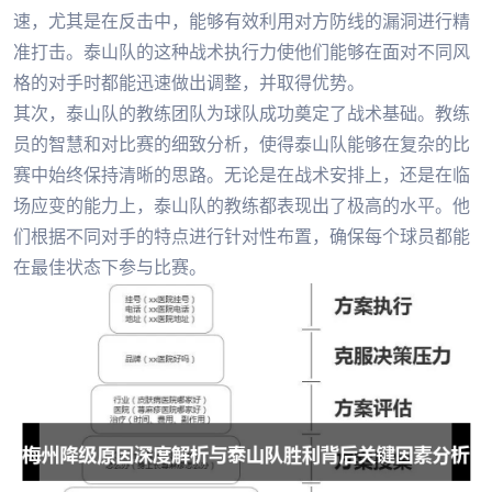
速，尤其是在反击中，能够有效利用对方防线的漏洞进行精
准打击。泰山队的这种战术执行力使他们能够在面对不同风
格的对手时都能迅速做出调整，并取得优势。
其次，泰山队的教练团队为球队成功奠定了战术基础。教练
员的智慧和对比赛的细致分析，使得泰山队能够在复杂的比
赛中始终保持清晰的思路。无论是在战术安排上，还是在临
场应变的能力上，泰山队的教练都表现出了极高的水平。他
们根据不同对手的特点进行针对性布置，确保每个球员都能
在最佳状态下参与比赛。