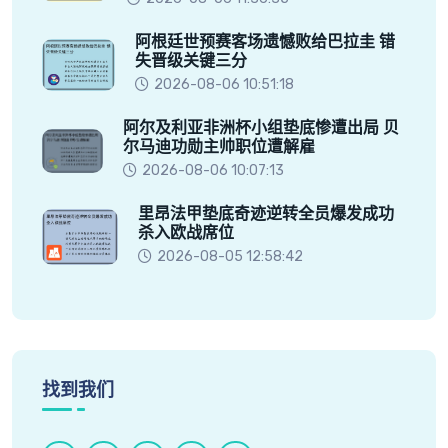
阿根廷世预赛客场遗憾败给巴拉圭 错
失晋级关键三分
2026-08-06 10:51:18
阿尔及利亚非洲杯小组垫底惨遭出局 贝
尔马迪功勋主帅职位遭解雇
2026-08-06 10:07:13
里昂法甲垫底奇迹逆转全员爆发成功
杀入欧战席位
2026-08-05 12:58:42
找到我们