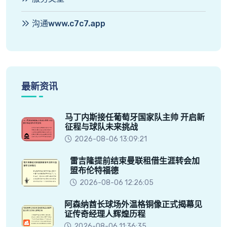
沟通www.c7c7.app
最新资讯
马丁内斯接任葡萄牙国家队主帅 开启新
征程与球队未来挑战
2026-08-06 13:09:21
雷吉隆提前结束曼联租借生涯转会加
盟布伦特福德
2026-08-06 12:26:05
阿森纳酋长球场外温格铜像正式揭幕见
证传奇经理人辉煌历程
2026-08-06 11:36:35