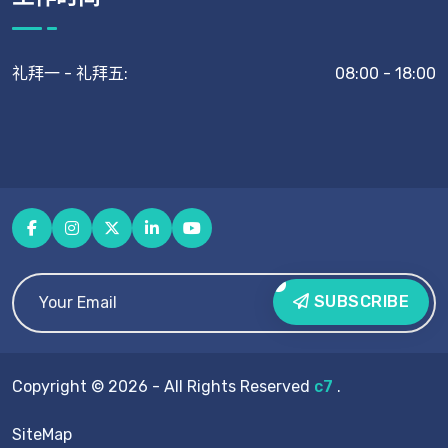
礼拜一 - 礼拜五:
08:00 - 18:00
SUBSCRIBE
Copyright © 2026 - All Rights Reserved
c7
.
SiteMap