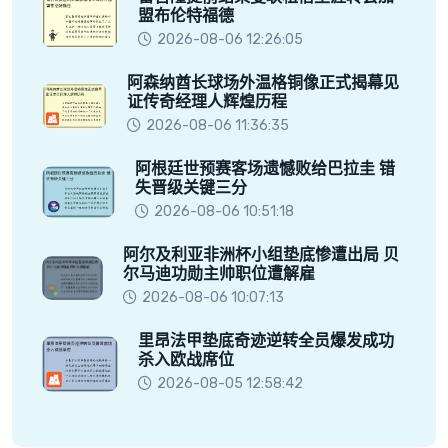
盟布伦特福德
2026-08-06 12:26:05
阿森纳酋长球场外温格铜像正式揭幕见
证传奇经理人辉煌历程
2026-08-06 11:36:35
阿根廷世预赛客场遗憾败给巴拉圭 错
失晋级关键三分
2026-08-06 10:51:18
阿尔及利亚非洲杯小组垫底惨遭出局 贝
尔马迪功勋主帅职位遭解雇
2026-08-06 10:07:13
里昂法甲垫底奇迹逆转全员爆发成功
杀入欧战席位
2026-08-05 12:58:42