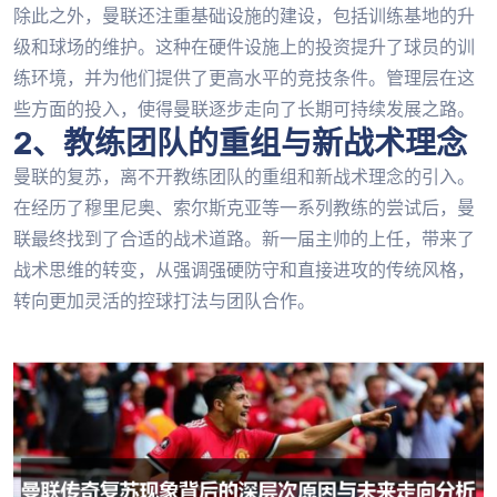
除此之外，曼联还注重基础设施的建设，包括训练基地的升
级和球场的维护。这种在硬件设施上的投资提升了球员的训
练环境，并为他们提供了更高水平的竞技条件。管理层在这
些方面的投入，使得曼联逐步走向了长期可持续发展之路。
2、教练团队的重组与新战术理念
曼联的复苏，离不开教练团队的重组和新战术理念的引入。
在经历了穆里尼奥、索尔斯克亚等一系列教练的尝试后，曼
联最终找到了合适的战术道路。新一届主帅的上任，带来了
战术思维的转变，从强调强硬防守和直接进攻的传统风格，
转向更加灵活的控球打法与团队合作。