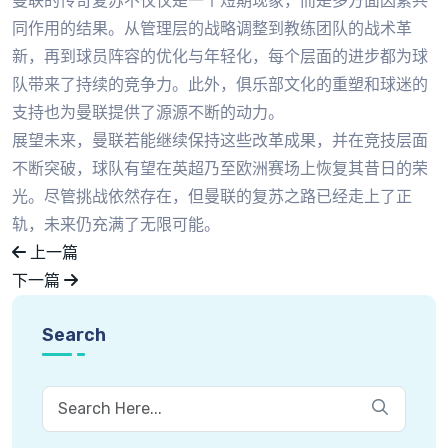
曼联的传奇复苏不仅仅是一个短期现象，而是多方面因素共
同作用的结果。从管理层的战略调整到教练团队的战术革
新，再到球员阵容的优化与年轻化，每个层面的进步都为球
队带来了持续的竞争力。此外，俱乐部文化的重塑和球迷的
支持也为曼联提供了源源不断的动力。
展望未来，曼联若能继续保持这些改革成果，并在竞技层面
不断突破，球队有望在英超乃至欧洲赛场上恢复其昔日的荣
光。尽管挑战依然存在，但曼联的复苏之路已经走上了正
轨，未来仍充满了无限可能。
上一篇
下一篇
Search