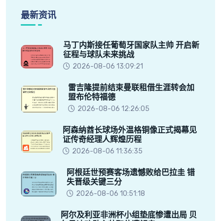
最新资讯
马丁内斯接任葡萄牙国家队主帅 开启新
征程与球队未来挑战
2026-08-06 13:09:21
雷吉隆提前结束曼联租借生涯转会加
盟布伦特福德
2026-08-06 12:26:05
阿森纳酋长球场外温格铜像正式揭幕见
证传奇经理人辉煌历程
2026-08-06 11:36:35
阿根廷世预赛客场遗憾败给巴拉圭 错
失晋级关键三分
2026-08-06 10:51:18
阿尔及利亚非洲杯小组垫底惨遭出局 贝