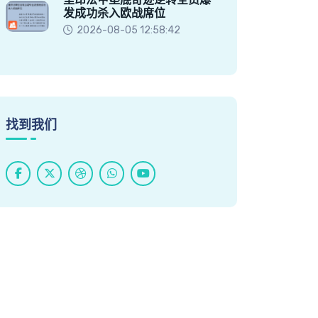
发成功杀入欧战席位
2026-08-05 12:58:42
找到我们