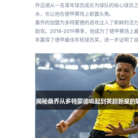
乔迅速从一名青年球员成长为球队的核心球员
水，也让他在德甲赛场上崭露头角。
桑乔的加盟为多特蒙德的进攻注入了新鲜的活
助攻。2018-2019赛季，他成为了德甲赛场
年赢得了德甲最佳年轻球员奖，进一步证明了