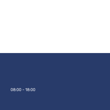
08:00 - 18:00