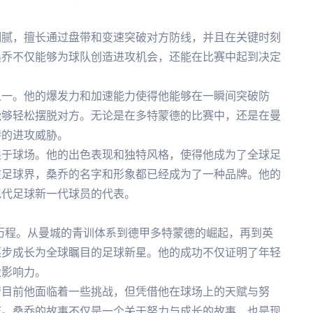
细腻，擅长通过盘带和变速突破对方防线，并且在关键时刻
桑乔不仅能够为球队创造进攻机会，还能在比赛中起到决定
之一。他的爆发力和加速能力使得他能够在一瞬间突破防
能够轻松摆脱对方。无论是在多特蒙德的比赛中，还是在曼
特的进攻威胁。
限于球场。他的出色表现和独特风格，使得他成为了全球足
在足球界，桑乔的名字和形象都已经成为了一种品牌。他的
现代足球新一代球员的代表。
历程。从曼城的青训体系到德甲多特蒙德的崛起，再到英
逐步成长为全球瞩目的足球新星。他的成功不仅证明了年轻
大影响力。
管目前他面临着一些挑战，但凭借他在球场上的天赋与努
芒。桑乔的故事不仅是一个关于努力与成长的故事，也是现