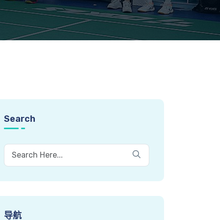
Search
导航