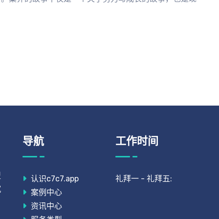
导航
工作时间
型
认识c7c7.app
礼拜一 - 礼拜五:
沉
案例中心
。
资讯中心