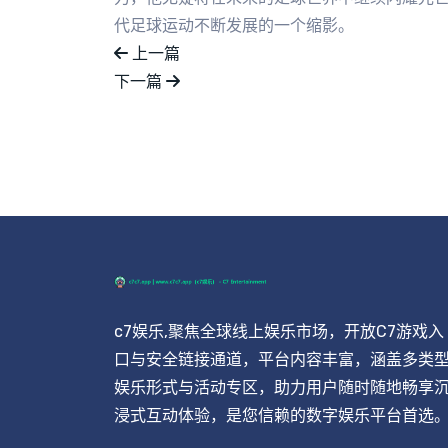
代足球运动不断发展的一个缩影。
上一篇
下一篇
c7娱乐,聚焦全球线上娱乐市场，开放C7游戏入
口与安全链接通道，平台内容丰富，涵盖多类
娱乐形式与活动专区，助力用户随时随地畅享
浸式互动体验，是您信赖的数字娱乐平台首选