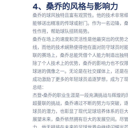
4、桑乔的风格与影响力
桑乔的球风独特且富有观赏性。他的技术非常
能够送出精准的传球或射门。作为一名边锋，
性作用，帮助球队扭转局势。
桑乔在场上的速度和灵活性是他最突出的优势
线，而他的技术娴熟使得他在面对防守球员时
联的赛场上，桑乔总能凭借个人能力制造出独
除了个人技术上的优势，桑乔的影响力也不仅
球迷的偶像之一。无论是在社交媒体上，还是
成功激励了更多的年轻球员追逐梦想，成为了
总结：
杰登·桑乔的职业生涯是一段充满挑战与辉煌的
超曼联的挑战，桑乔通过不断的努力与突破，
球员的潜力，也彰显了现代足球培养体系的巨
展望未来，桑乔依然拥有巨大的发展空间。尽
力，他无疑将在未来的足球世界中继续闪耀光