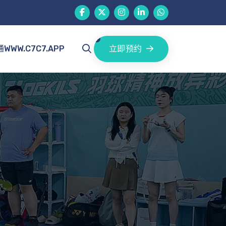
立即预约
WWW.C7C7.APP