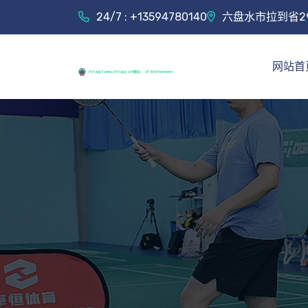
24/7 : +13594780140
六盘水市拉到省2
网站首