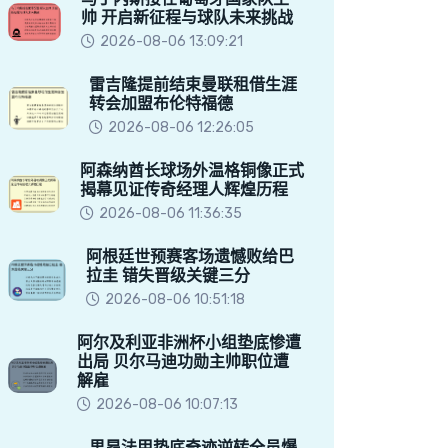
帅 开启新征程与球队未来挑战
2026-08-06 13:09:21
雷吉隆提前结束曼联租借生涯
转会加盟布伦特福德
2026-08-06 12:26:05
阿森纳酋长球场外温格铜像正式
揭幕见证传奇经理人辉煌历程
2026-08-06 11:36:35
阿根廷世预赛客场遗憾败给巴
拉圭 错失晋级关键三分
2026-08-06 10:51:18
阿尔及利亚非洲杯小组垫底惨遭
出局 贝尔马迪功勋主帅职位遭
解雇
2026-08-06 10:07:13
里昂法甲垫底奇迹逆转全员爆