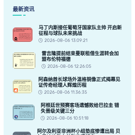
最新资讯
马丁内斯接任葡萄牙国家队主帅 开启新
征程与球队未来挑战
2026-08-06 13:09:21
雷吉隆提前结束曼联租借生涯转会加
盟布伦特福德
2026-08-06 12:26:05
阿森纳酋长球场外温格铜像正式揭幕见
证传奇经理人辉煌历程
2026-08-06 11:36:35
阿根廷世预赛客场遗憾败给巴拉圭 错
失晋级关键三分
2026-08-06 10:51:18
阿尔及利亚非洲杯小组垫底惨遭出局 贝