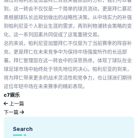
通过对帕利尼亚加盟拜仁背后关键原因的分析，我们可以看
到，这一转会不仅仅是一个简单的球员流动，更是拜仁慕尼
黑根据球队长远规划做出的战略性决策。从中场实力的补强
到帕利尼亚个人职业生涯的需求，再到利物浦转会策略的变
化，这一系列因素共同促成了这笔重磅交易。
总的来说，帕利尼亚加盟拜仁不仅是为了当前赛季的阵容补
充，更是拜仁在未来竞争中为保持中场强度所作的长远部
署。拜仁管理层在这一转会中的深思熟虑，体现了球队在全
球足球市场中始终处于领先地位的决心。帕利尼亚的到来，
将为拜仁带来更多的战术灵活性和竞争力，也让球迷们期待
这位年轻中场在未来赛季的精彩表现。
c7娱乐
上一篇
下一篇
Search