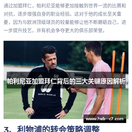
通过加盟拜仁，帕利尼亚能够更加接触到世界一流的比赛和
对抗，逐步增强自身的职业经验。这对于他的成长至关重
要，因为与欧洲顶级球员的较量能够让他不断磨砺自己，进
一步提升技艺，并有机会争夺更大的俱乐部荣誉。
3、利物浦的转会策略调整