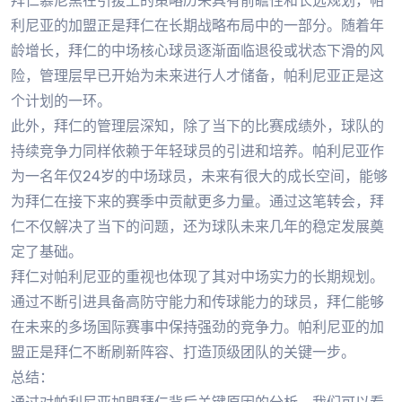
拜仁慕尼黑在引援上的策略历来具有前瞻性和长远规划，帕
利尼亚的加盟正是拜仁在长期战略布局中的一部分。随着年
龄增长，拜仁的中场核心球员逐渐面临退役或状态下滑的风
险，管理层早已开始为未来进行人才储备，帕利尼亚正是这
个计划的一环。
此外，拜仁的管理层深知，除了当下的比赛成绩外，球队的
持续竞争力同样依赖于年轻球员的引进和培养。帕利尼亚作
为一名年仅24岁的中场球员，未来有很大的成长空间，能够
为拜仁在接下来的赛季中贡献更多力量。通过这笔转会，拜
仁不仅解决了当下的问题，还为球队未来几年的稳定发展奠
定了基础。
拜仁对帕利尼亚的重视也体现了其对中场实力的长期规划。
通过不断引进具备高防守能力和传球能力的球员，拜仁能够
在未来的多场国际赛事中保持强劲的竞争力。帕利尼亚的加
盟正是拜仁不断刷新阵容、打造顶级团队的关键一步。
总结：