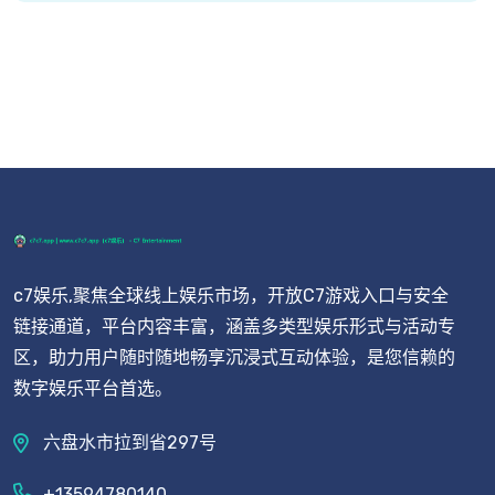
c7娱乐,聚焦全球线上娱乐市场，开放C7游戏入口与安全
链接通道，平台内容丰富，涵盖多类型娱乐形式与活动专
区，助力用户随时随地畅享沉浸式互动体验，是您信赖的
数字娱乐平台首选。
六盘水市拉到省297号
+13594780140