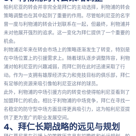
帕利尼亚的转会并非完全是拜仁的主动选择，利物浦的转会
策略调整也在其中起到了重要的作用。尽管帕利尼亚的名字
曾一度与利物浦的转会计划联系在一起，但最终，利物浦并
未对他展开强烈的追求。这一变化为拜仁提供了一个重要的
机会。
利物浦近年来在转会市场上的策略逐渐发生了转变，特别是
在中场位置上的引援需求上。随着球队逐步调整阵容，利物
浦对帕利尼亚的兴趣减弱，而拜仁则在此时迅速采取了行
动。作为一支拥有雄厚经济实力和竞技目标的俱乐部，拜仁
有足够的资源来吸引像帕利尼亚这样的球员。
此外，利物浦的中场引援方向的转变也使得帕利尼亚看到了
加盟拜仁的机会。相比于利物浦的中场竞争，拜仁在寻找一
名稳定的防守型中场方面显得更具吸引力，这为帕利尼亚提
供了更为宽广的职业发展空间。
4、拜仁长期战略的远见与规划