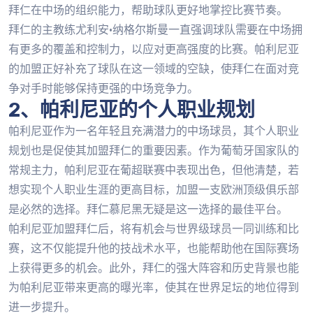
拜仁在中场的组织能力，帮助球队更好地掌控比赛节奏。
拜仁的主教练尤利安·纳格尔斯曼一直强调球队需要在中场拥
有更多的覆盖和控制力，以应对更高强度的比赛。帕利尼亚
的加盟正好补充了球队在这一领域的空缺，使拜仁在面对竞
争对手时能够保持更强的中场竞争力。
2、帕利尼亚的个人职业规划
帕利尼亚作为一名年轻且充满潜力的中场球员，其个人职业
规划也是促使其加盟拜仁的重要因素。作为葡萄牙国家队的
常规主力，帕利尼亚在葡超联赛中表现出色，但他清楚，若
想实现个人职业生涯的更高目标，加盟一支欧洲顶级俱乐部
是必然的选择。拜仁慕尼黑无疑是这一选择的最佳平台。
帕利尼亚加盟拜仁后，将有机会与世界级球员一同训练和比
赛，这不仅能提升他的技战术水平，也能帮助他在国际赛场
上获得更多的机会。此外，拜仁的强大阵容和历史背景也能
为帕利尼亚带来更高的曝光率，使其在世界足坛的地位得到
进一步提升。