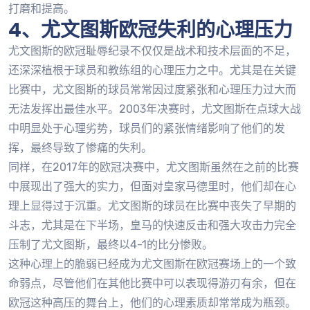
打磨和提高。
4、尤文图斯欧冠失利的心理压力
尤文图斯的欧冠耻辱纪录不仅仅是战术和技术层面的不足，
还深深植根于球员和教练组的心理压力之中。尤其是在关键
比赛中，尤文图斯的球员常常因过度紧张和心理压力过大而
无法发挥出最佳水平。2003年决赛时，尤文图斯在点球大战
中明显处于心理劣势，球员们的紧张情绪影响了他们的发
挥，最终导致了惨痛的失利。
同样，在2017年的欧冠决赛中，尤文图斯虽然在之前的比赛
中展现出了强大的实力，但面对皇家马德里时，他们却在心
理上显得过于沉重。尤文图斯的球员在比赛中丧失了早期的
斗志，尤其是在下半场，皇马的快速反击和强大攻击力完全
压制了尤文图斯，最终以4-1的比分惨败。
这种心理上的脆弱已经成为尤文图斯在欧冠赛场上的一个致
命弱点，尽管他们在其他比赛中可以表现得游刃有余，但在
欧冠这种高压的舞台上，他们的心理素质却常常成为瓶颈。