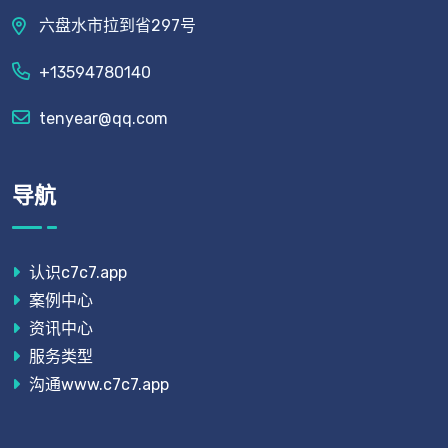
六盘水市拉到省297号
+13594780140
tenyear@qq.com
导航
认识c7c7.app
案例中心
资讯中心
服务类型
沟通www.c7c7.app