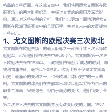
格局的某些层面。在这篇文章中，我们将回顾尤文图斯在欧
冠赛场上的两大耻辱纪录，并探讨其背后的原因及深远影
响。通过对这些失利的分析，我们可以更加全面地理解尤文
图斯在欧洲顶级赛事中的苦涩历程，并对其未来的发展提供
一些启示。
1、尤文图斯的欧冠决赛三次败北
尤文图斯在欧冠赛场上的最大耻辱之一就是连续三次无缘欧
冠冠军，尽管他们曾在决赛中表现出色。尤文图斯第一次进
入欧冠决赛是在1985年，当时他们在最接近成功的时刻，却
被利物浦逆转，最终以1-0败北。这场比赛不仅是尤文图斯
历史上最痛心的失利之一，也是欧洲足球历史中的一大悲
剧。尤文图斯的球员们在赛前本已渴望以冠军奖杯为自己的
职业生涯画上完美句号，但由于局势的变化，他们错失了荣
誉。
第二次进入决赛的尤文图斯并没有改变历史的走向。1997
年，在柏林的决赛中，他们遭遇了德甲劲旅多特蒙德，虽然