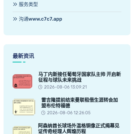
服务类型
沟通www.c7c7.app
最新资讯
马丁内斯接任葡萄牙国家队主帅 开启新
征程与球队未来挑战
2026-08-06 13:09:21
雷吉隆提前结束曼联租借生涯转会加
盟布伦特福德
2026-08-06 12:26:05
阿森纳酋长球场外温格铜像正式揭幕见
证传奇经理人辉煌历程