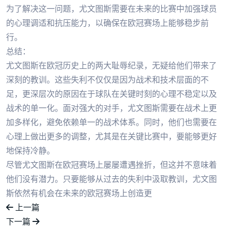
为了解决这一问题，尤文图斯需要在未来的比赛中加强球员
的心理调适和抗压能力，以确保在欧冠赛场上能够稳步前
行。
总结：
尤文图斯在欧冠历史上的两大耻辱纪录，无疑给他们带来了
深刻的教训。这些失利不仅仅是因为战术和技术层面的不
足，更深层次的原因在于球队在关键时刻的心理不稳定以及
战术的单一化。面对强大的对手，尤文图斯需要在战术上更
加多样化，避免依赖单一的战术体系。同时，他们也需要在
心理上做出更多的调整，尤其是在关键比赛中，要能够更好
地保持冷静。
尽管尤文图斯在欧冠赛场上屡屡遭遇挫折，但这并不意味着
他们没有潜力。只要能够从过去的失利中汲取教训，尤文图
斯依然有机会在未来的欧冠赛场上创造更
上一篇
下一篇