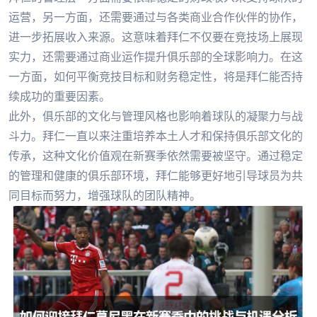
运营，另一方面，还需要通过与各类商业合作伙伴的协作，
进一步拓展收入来源。这意味着拜仁不仅要在竞技场上展现
实力，还需要通过商业运作提升俱乐部的全球影响力。在这
一方面，如何平衡竞技目标和财务稳定性，将是拜仁能否持
续成功的重要因素。
此外，俱乐部的文化与管理风格也影响着球队的凝聚力与战
斗力。拜仁一直以来注重培养本土人才和保持俱乐部文化的
传承，这种文化价值观在新赛季依然需要被坚守。通过稳定
的管理和健康的俱乐部环境，拜仁能够更好地引导球员为共
同目标而努力，增强球队的团队精神。