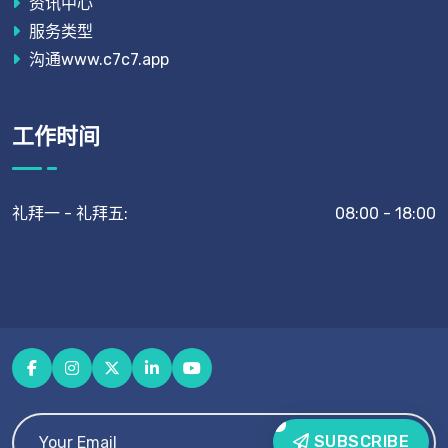
资讯中心
服务类型
沟通www.c7c7.app
工作时间
礼拜一 - 礼拜五:
08:00 - 18:00
SUBSCRIBE