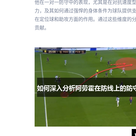
他在一对一防守中的表现，尤其是在对抗速度
力，及其如何通过强悍的身体条件为球队提供
在定位球和助攻方面的作用。通过这些维度的
贡献。