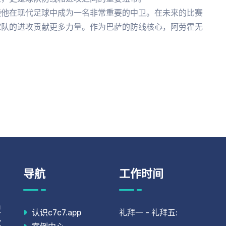
使他在现代足球中成为一名非常重要的中卫。在未来的比赛
球队的进攻贡献更多力量。作为巴萨的防线核心，阿劳霍无
导航
工作时间
型
认识c7c7.app
礼拜一 - 礼拜五:
沉