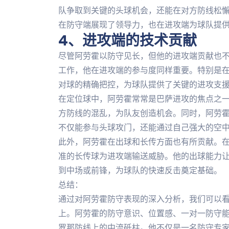
队争取到关键的头球机会，还能在对方防线松
在防守端展现了领导力，也在进攻端为球队提
4、进攻端的技术贡献
尽管阿劳霍以防守见长，但他的进攻端贡献也
工作，他在进攻端的参与度同样重要。特别是
对球的精确把控，为球队提供了关键的进攻支
在定位球中，阿劳霍常常是巴萨进攻的焦点之
方防线的混乱，为队友创造机会。同时，阿劳
不仅能参与头球攻门，还能通过自己强大的空
此外，阿劳霍在出球和长传方面也有所贡献。
准的长传球为进攻端输送威胁。他的出球能力
到中场或前锋，为球队的快速反击奠定基础。
总结：
通过对阿劳霍防守表现的深入分析，我们可以
上。阿劳霍的防守意识、位置感、一对一防守
罗那防线上的中流砥柱。他不仅是一名防守专