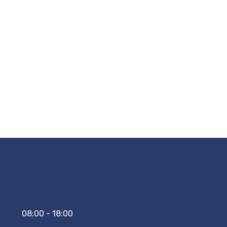
08:00 - 18:00