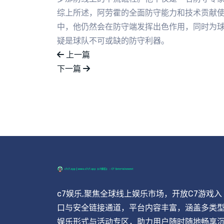
综上所述，阿劳霍的全面防守能力和技术贡献
中，他仍然会在防守端发挥出色作用，同时为
疑是球队不可或缺的防守利器。
上一篇
下一篇
c7娱乐,聚焦全球线上娱乐市场，开放C7游戏入
口与安全链接通道，平台内容丰富，涵盖多类
娱乐形式与活动专区，助力用户随时随地畅享