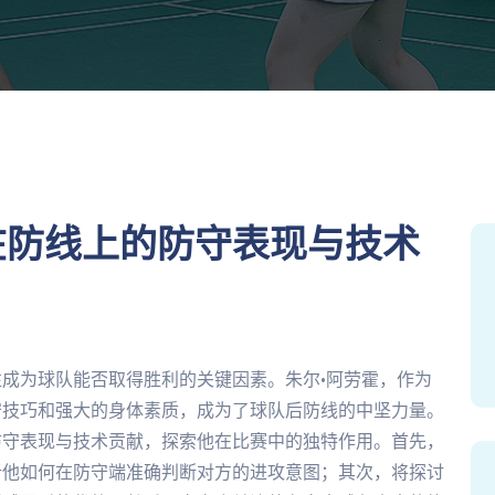
在防线上的防守表现与技术
成为球队能否取得胜利的关键因素。朱尔·阿劳霍，作为
守技巧和强大的身体素质，成为了球队后防线的中坚力量。
防守表现与技术贡献，探索他在比赛中的独特作用。首先，
析他如何在防守端准确判断对方的进攻意图；其次，将探讨