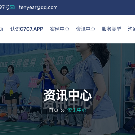
97号
tenyear@qq.com
页
认识C7C7.APP
案例中心
资讯中心
服务类型
沟通
资讯中心
首页
资讯中心