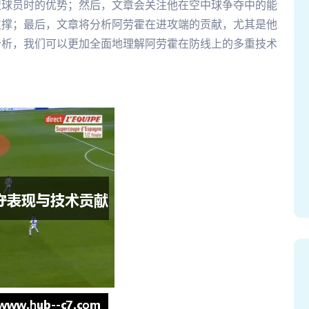
型球员时的优势；然后，文章会关注他在空中球争夺中的能
支撑；最后，文章将分析阿劳霍在进攻端的贡献，尤其是他
分析，我们可以更加全面地理解阿劳霍在防线上的多重技术