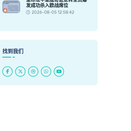
发成功杀入欧战席位
2026-08-05 12:58:42
找到我们