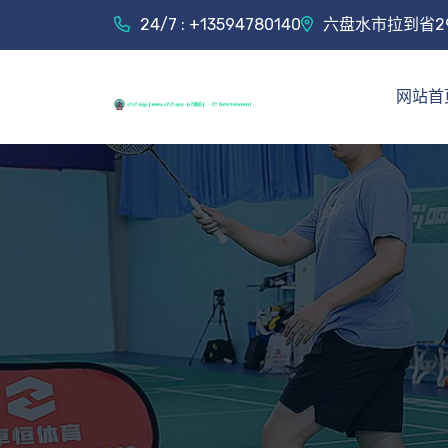
24/7 : +13594780140
六盘水市拉到省2
网站首