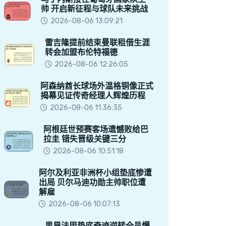
帅 开启新征程与球队未来挑战
2026-08-06 13:09:21
雷吉隆提前结束曼联租借生涯
转会加盟布伦特福德
2026-08-06 12:26:05
阿森纳酋长球场外温格铜像正式
揭幕见证传奇经理人辉煌历程
2026-08-06 11:36:35
阿根廷世预赛客场遗憾败给巴
拉圭 错失晋级关键三分
2026-08-06 10:51:18
阿尔及利亚非洲杯小组垫底惨遭
出局 贝尔马迪功勋主帅职位遭
解雇
2026-08-06 10:07:13
里昂法甲垫底奇迹逆转全员爆