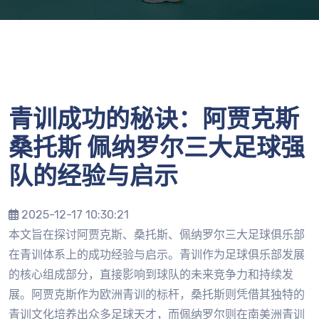
青训成功的秘诀：阿贾克斯
桑托斯 佩纳罗尔三大足球强
队的经验与启示
2025-12-17 10:30:21
本文旨在探讨阿贾克斯、桑托斯、佩纳罗尔三大足球俱乐部
在青训体系上的成功经验与启示。青训作为足球俱乐部发展
的核心组成部分，直接影响到球队的未来竞争力和持续发
展。阿贾克斯作为欧洲青训的标杆，桑托斯则凭借其独特的
青训文化培养出众多足球天才，而佩纳罗尔则在南美洲青训