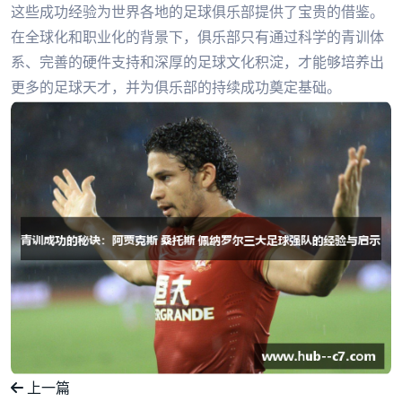
这些成功经验为世界各地的足球俱乐部提供了宝贵的借鉴。
在全球化和职业化的背景下，俱乐部只有通过科学的青训体
系、完善的硬件支持和深厚的足球文化积淀，才能够培养出
更多的足球天才，并为俱乐部的持续成功奠定基础。
上一篇