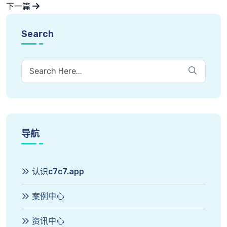
下一篇
Search
导航
认识c7c7.app
案例中心
资讯中心