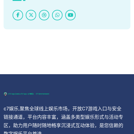
c7娱乐,聚焦全球线上娱乐市场，开放C7游戏入口与安全
链接通道，平台内容丰富，涵盖多类型娱乐形式与活动专
区，助力用户随时随地畅享沉浸式互动体验，是您信赖的
数字娱乐平台首选。