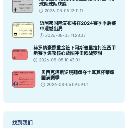
球助球队获胜
2026-08-05 12:11:17
迈阿密国际宣布将在2024赛季季后赛
中遗憾出局
2026-08-05 11:28:37
赫罗纳豪掷重金签下阿斯普里拉打造西甲
新赛季进攻核心蓝图冲击欧战梦想
2026-08-05 10:43:01
贝西克塔斯逆境翻盘夺土耳其杯荣耀
圆满赛季
2026-08-05 09:59:01
找到我们