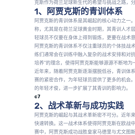
克斯作为荷兰足球新生代的希望与挑战之路，
1、阿贾克斯的青训体系
阿贾克斯的青训体系是其崛起的核心动力之一。
称，尤其是在荷兰足球黄金时期，其青训人才
轻球员不仅要在身体上得到锻炼，更要在战术
阿贾克斯的青训体系不仅注重球员的个体技战
练们通常会在训练中融入复杂的战术安排和对抗
培养”的理念，使得阿贾克斯能够源源不断地为
近年来，随着阿贾克斯逐渐摆脱低谷，青训体
赛的紧密合作，为年轻球员提供了更多的机会
的年轻才俊，进一步扩展了其青训的影响力。
c7
2、战术革新与成功实践
阿贾克斯的崛起与其战术革新密不可分。近年
快速转换。这一战术体系使得阿贾克斯在欧战中屡
赛中，阿贾克斯成功战胜皇家马德里与尤文图