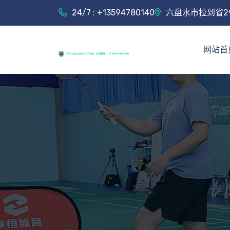
24/7 : +13594780140
六盘水市拉到省2
网站首