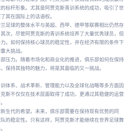
球的标杆形象。尤其是阿贾克斯青训系统的成功，吸引了世
深了其在国际上的话语权。
荷兰足球的整体水平与英超、西甲、德甲等联赛相比仍然存
。其次，尽管阿贾克斯的青训系统培养了大量优秀球员，但
争力。如何保持核心球员的稳定性，并在经济有限的条件下
的重大挑战。
外部压力。随着市场化和商业化的推进，俱乐部如何在保持
化，保持其独特的魅力，将是其面临的又一挑战。
青训体系、战术革新、管理能力以及全球化战略等多方面因
贾克斯不仅仅在技术层面取得了成功，更通过其稳健的运营
力。
球新生代的希望。未来，俱乐部需要在保持现有优势的同
球队的稳定性。只有这样，阿贾克斯才能继续在世界足球舞
峰。