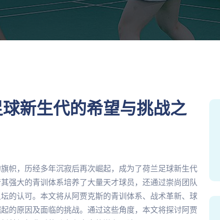
足球新生代的希望与挑战之
的旗帜，历经多年沉寂后再次崛起，成为了荷兰足球新生代
借其强大的青训体系培养了大量天才球员，还通过崇尚团队
足坛的认可。本文将从阿贾克斯的青训体系、战术革新、球
崛起的原因及面临的挑战。通过这些角度，本文将探讨阿贾