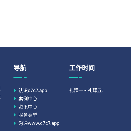
导航
工作时间
型
认识c7c7.app
礼拜一 - 礼拜五:
沉
案例中心
。
资讯中心
服务类型
沟通www.c7c7.app