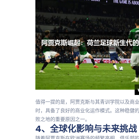
值得一提的是，阿贾克斯与其青训学院以及商
时，具备了良好的商业化运作模式。这种稳健
败之地的重要原因之一。
4、全球化影响与未来挑战
随着阿贾克斯在欧洲赛场的频繁亮相，俱乐部