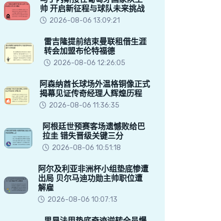
帅 开启新征程与球队未来挑战
2026-08-06 13:09:21
雷吉隆提前结束曼联租借生涯
转会加盟布伦特福德
2026-08-06 12:26:05
阿森纳酋长球场外温格铜像正式
揭幕见证传奇经理人辉煌历程
2026-08-06 11:36:35
阿根廷世预赛客场遗憾败给巴
拉圭 错失晋级关键三分
2026-08-06 10:51:18
阿尔及利亚非洲杯小组垫底惨遭
出局 贝尔马迪功勋主帅职位遭
解雇
2026-08-06 10:07:13
里昂法甲垫底奇迹逆转全员爆