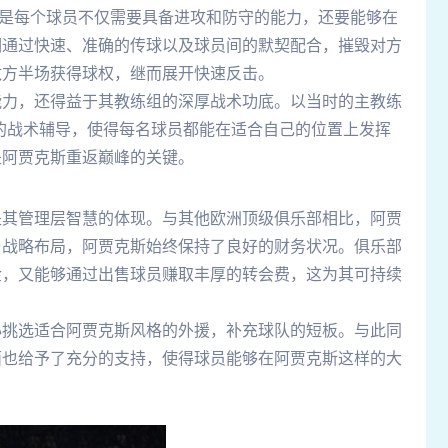
就是每个球员不仅需要具备进攻和防守的能力，还要能够在
调通过快速、准确的传球以及球员间的默契配合，摧毁对方
敌方半场获得球权，继而展开快速反击。
能力，还得益于其教练组的深厚战术功底。以当时的主教练
的战术辅导，使得每名球员都能在适合自己的位置上发挥
是阿贾克斯重返巅峰的关键。
是其管理层智慧的体现。与其他欧洲顶级俱乐部相比，阿贾
与战略布局，阿贾克斯始终保持了良好的财务状况。俱乐部
金，又能够通过出售球员赚取丰厚的转会费，这为其可持续
心挑选适合阿贾克斯风格的外援，补充球队的短板。与此同
面也给予了充分的支持，使得球员能够在阿贾克斯这样的大