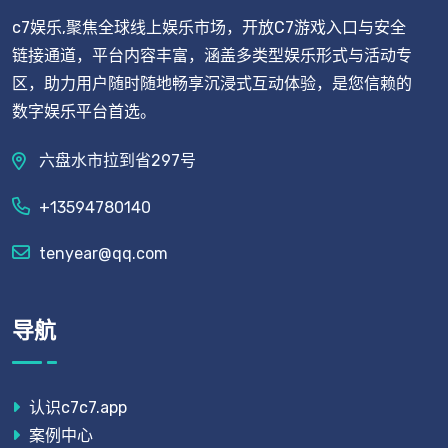
c7娱乐,聚焦全球线上娱乐市场，开放C7游戏入口与安全
链接通道，平台内容丰富，涵盖多类型娱乐形式与活动专
区，助力用户随时随地畅享沉浸式互动体验，是您信赖的
数字娱乐平台首选。
六盘水市拉到省297号
+13594780140
tenyear@qq.com
导航
认识c7c7.app
案例中心