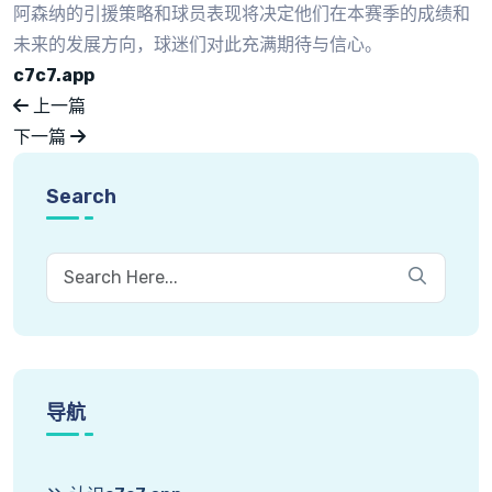
阿森纳的引援策略和球员表现将决定他们在本赛季的成绩和
未来的发展方向，球迷们对此充满期待与信心。
c7c7.app
上一篇
下一篇
Search
导航