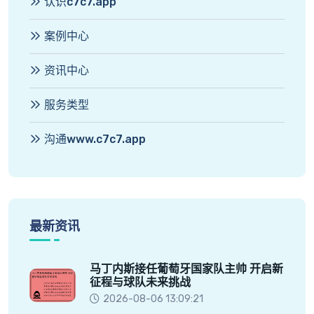
认识c7c7.app
案例中心
资讯中心
服务类型
沟通www.c7c7.app
最新资讯
马丁内斯接任葡萄牙国家队主帅 开启新
征程与球队未来挑战
2026-08-06 13:09:21