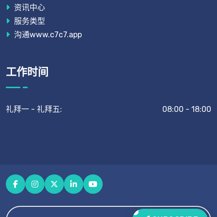
资讯中心
服务类型
沟通www.c7c7.app
工作时间
礼拜一 - 礼拜五:
08:00 - 18:00