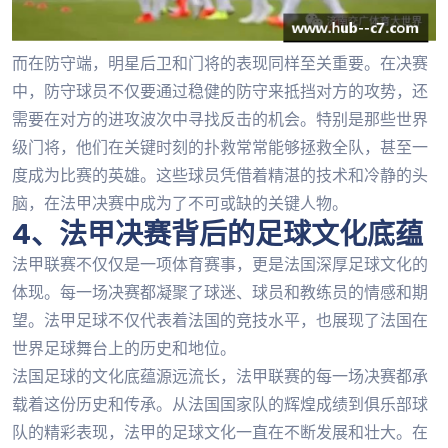
而在防守端，明星后卫和门将的表现同样至关重要。在决赛
中，防守球员不仅要通过稳健的防守来抵挡对方的攻势，还
需要在对方的进攻波次中寻找反击的机会。特别是那些世界
级门将，他们在关键时刻的扑救常常能够拯救全队，甚至一
度成为比赛的英雄。这些球员凭借着精湛的技术和冷静的头
脑，在法甲决赛中成为了不可或缺的关键人物。
4、法甲决赛背后的足球文化底蕴
法甲联赛不仅仅是一项体育赛事，更是法国深厚足球文化的
体现。每一场决赛都凝聚了球迷、球员和教练员的情感和期
望。法甲足球不仅代表着法国的竞技水平，也展现了法国在
世界足球舞台上的历史和地位。
法国足球的文化底蕴源远流长，法甲联赛的每一场决赛都承
载着这份历史和传承。从法国国家队的辉煌成绩到俱乐部球
队的精彩表现，法甲的足球文化一直在不断发展和壮大。在