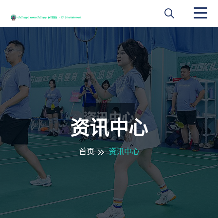
资讯中心
首页
资讯中心