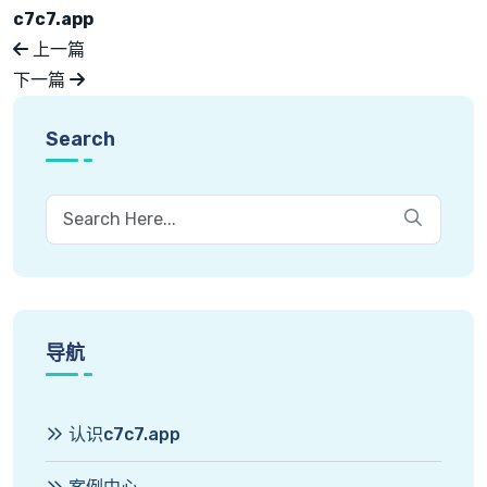
c7c7.app
上一篇
下一篇
Search
导航
认识c7c7.app