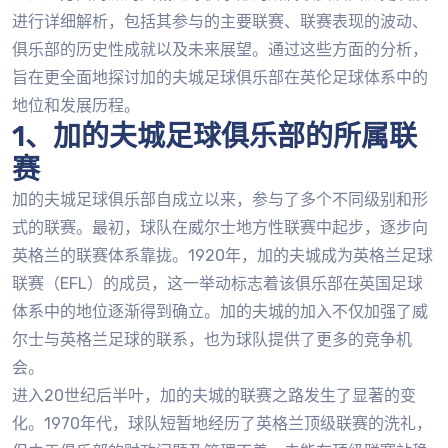
进行详细解析，包括其参与的主要联赛、联赛表现的波动、
俱乐部的历史性成就以及未来展望。通过这些方面的分析，
旨在更全面地探讨加的夫城足球俱乐部在英伦足球体系中的
地位和发展历程。
1、加的夫城足球俱乐部的所属联
赛
加的夫城足球俱乐部自成立以来，参与了多个不同级别和形
式的联赛。最初，球队在威尔士地方性联赛中起步，逐步向
英格兰的联赛体系靠拢。1920年，加的夫城成为英格兰足球
联赛（EFL）的成员，这一举动标志着该俱乐部在英国足球
体系中的地位逐渐得到确立。加的夫城的加入不仅加强了威
尔士与英格兰足球的联系，也为球队提供了更多的竞争机
会。
进入20世纪后半叶，加的夫城的联赛之路发生了显著的变
化。1970年代，球队短暂地经历了英格兰顶级联赛的洗礼，