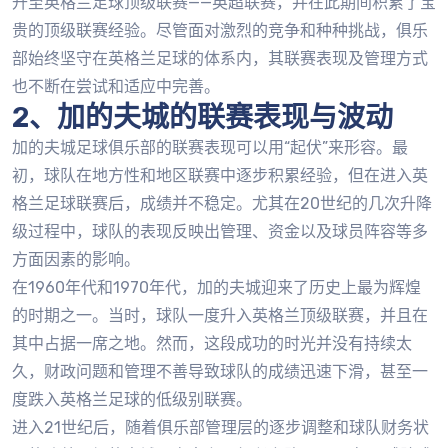
升至英格兰足球顶级联赛——英超联赛，并在此期间积累了宝
贵的顶级联赛经验。尽管面对激烈的竞争和种种挑战，俱乐
部始终坚守在英格兰足球的体系内，其联赛表现及管理方式
也不断在尝试和适应中完善。
2、加的夫城的联赛表现与波动
加的夫城足球俱乐部的联赛表现可以用“起伏”来形容。最
初，球队在地方性和地区联赛中逐步积累经验，但在进入英
格兰足球联赛后，成绩并不稳定。尤其在20世纪的几次升降
级过程中，球队的表现反映出管理、资金以及球员阵容等多
方面因素的影响。
在1960年代和1970年代，加的夫城迎来了历史上最为辉煌
的时期之一。当时，球队一度升入英格兰顶级联赛，并且在
其中占据一席之地。然而，这段成功的时光并没有持续太
久，财政问题和管理不善导致球队的成绩迅速下滑，甚至一
度跌入英格兰足球的低级别联赛。
进入21世纪后，随着俱乐部管理层的逐步调整和球队财务状