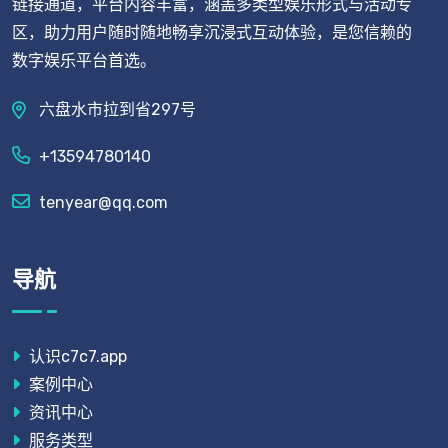
链接通道，平台内容丰富，涵盖多类型娱乐形式与活动专
区，助力用户随时随地畅享沉浸式互动体验，是您信赖的
数字娱乐平台首选。
六盘水市拉到省297号
+13594780140
tenyear@qq.com
导航
认识c7c7.app
案例中心
资讯中心
服务类型