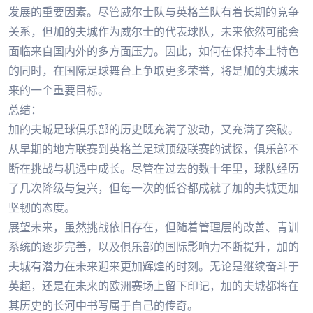
发展的重要因素。尽管威尔士队与英格兰队有着长期的竞争
关系，但加的夫城作为威尔士的代表球队，未来依然可能会
面临来自国内外的多方面压力。因此，如何在保持本土特色
的同时，在国际足球舞台上争取更多荣誉，将是加的夫城未
来的一个重要目标。
总结：
加的夫城足球俱乐部的历史既充满了波动，又充满了突破。
从早期的地方联赛到英格兰足球顶级联赛的试探，俱乐部不
断在挑战与机遇中成长。尽管在过去的数十年里，球队经历
了几次降级与复兴，但每一次的低谷都成就了加的夫城更加
坚韧的态度。
展望未来，虽然挑战依旧存在，但随着管理层的改善、青训
系统的逐步完善，以及俱乐部的国际影响力不断提升，加的
夫城有潜力在未来迎来更加辉煌的时刻。无论是继续奋斗于
英超，还是在未来的欧洲赛场上留下印记，加的夫城都将在
其历史的长河中书写属于自己的传奇。