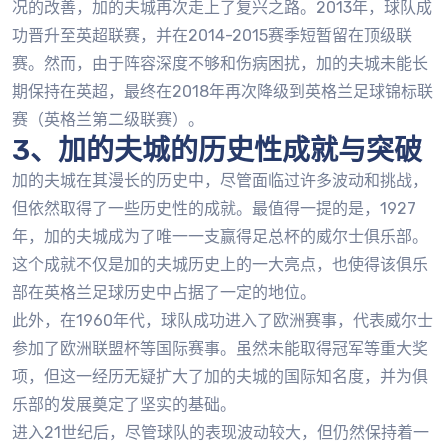
况的改善，加的夫城再次走上了复兴之路。2013年，球队成
功晋升至英超联赛，并在2014-2015赛季短暂留在顶级联
赛。然而，由于阵容深度不够和伤病困扰，加的夫城未能长
期保持在英超，最终在2018年再次降级到英格兰足球锦标联
赛（英格兰第二级联赛）。
3、加的夫城的历史性成就与突破
加的夫城在其漫长的历史中，尽管面临过许多波动和挑战，
但依然取得了一些历史性的成就。最值得一提的是，1927
年，加的夫城成为了唯一一支赢得足总杯的威尔士俱乐部。
这个成就不仅是加的夫城历史上的一大亮点，也使得该俱乐
部在英格兰足球历史中占据了一定的地位。
此外，在1960年代，球队成功进入了欧洲赛事，代表威尔士
参加了欧洲联盟杯等国际赛事。虽然未能取得冠军等重大奖
项，但这一经历无疑扩大了加的夫城的国际知名度，并为俱
乐部的发展奠定了坚实的基础。
进入21世纪后，尽管球队的表现波动较大，但仍然保持着一