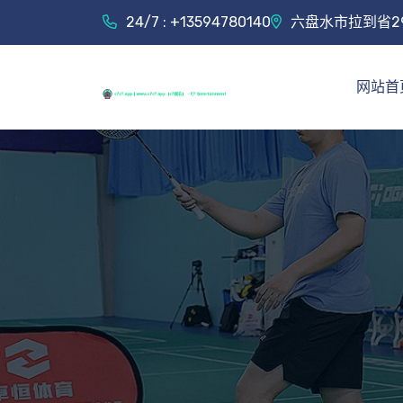
24/7 : +13594780140
六盘水市拉到省2
网站首