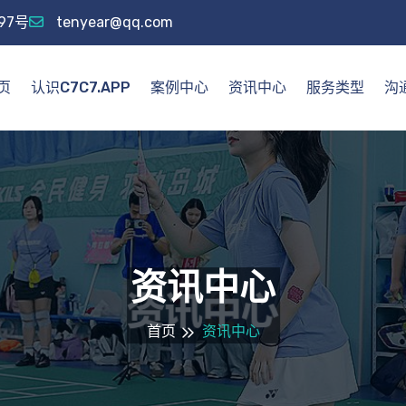
97号
tenyear@qq.com
页
认识C7C7.APP
案例中心
资讯中心
服务类型
沟通
资讯中心
首页
资讯中心