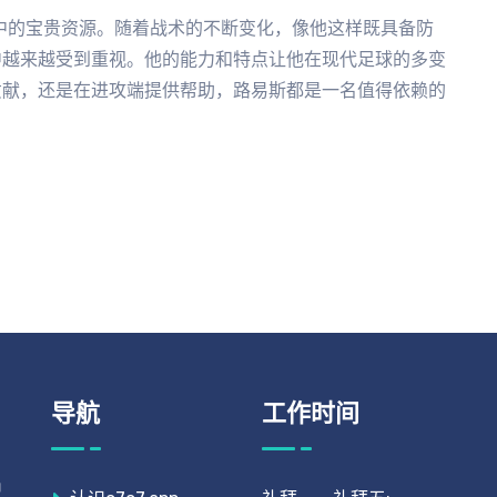
中的宝贵资源。随着战术的不断变化，像他这样既具备防
中越来越受到重视。他的能力和特点让他在现代足球的多变
贡献，还是在进攻端提供帮助，路易斯都是一名值得依赖的
导航
工作时间
型