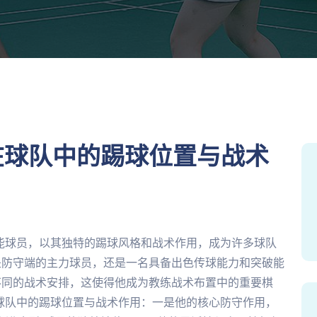
在球队中的踢球位置与战术
能球员，以其独特的踢球风格和战术作用，成为许多球队
是防守端的主力球员，还是一名具备出色传球能力和突破能
不同的战术安排，这使得他成为教练战术布置中的重要棋
球队中的踢球位置与战术作用：一是他的核心防守作用，