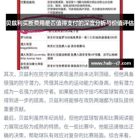
其次，贝兹利在防守端的表现虽然尚未达到顶级，但他具备
很强的防守潜力。凭借其出色的运动能力和身高，他有潜力
成为一名强力的防守者。如果能在防守技巧和篮球智商方面
得到进一步的提高，贝兹利将能够在攻防两端都为球队提供
重要贡献。
最后，贝兹利虽然年纪尚轻，但他的篮球智商和比赛阅读能
力展现出较为成熟的特质。在一些比赛中，他能迅速做出正
确的决策，帮助球队有效应对复杂的比赛局面。综合来看，