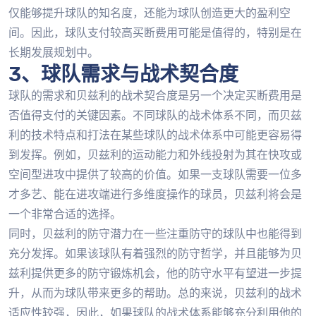
仅能够提升球队的知名度，还能为球队创造更大的盈利空
间。因此，球队支付较高买断费用可能是值得的，特别是在
长期发展规划中。
3、球队需求与战术契合度
球队的需求和贝兹利的战术契合度是另一个决定买断费用是
否值得支付的关键因素。不同球队的战术体系不同，而贝兹
利的技术特点和打法在某些球队的战术体系中可能更容易得
到发挥。例如，贝兹利的运动能力和外线投射为其在快攻或
空间型进攻中提供了较高的价值。如果一支球队需要一位多
才多艺、能在进攻端进行多维度操作的球员，贝兹利将会是
一个非常合适的选择。
同时，贝兹利的防守潜力在一些注重防守的球队中也能得到
充分发挥。如果该球队有着强烈的防守哲学，并且能够为贝
兹利提供更多的防守锻炼机会，他的防守水平有望进一步提
升，从而为球队带来更多的帮助。总的来说，贝兹利的战术
适应性较强，因此，如果球队的战术体系能够充分利用他的