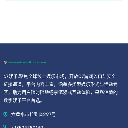
c7娱乐,聚焦全球线上娱乐市场，开放C7游戏入口与安全
链接通道，平台内容丰富，涵盖多类型娱乐形式与活动专
区，助力用户随时随地畅享沉浸式互动体验，是您信赖的
数字娱乐平台首选。
六盘水市拉到省297号
+13594780140