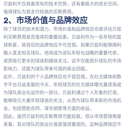
贝兹利不仅具备现有的技术优势，还有着极大的成长空间，
值得球队为其支付较高的买断费用。
2、市场价值与品牌效应
除了球员的技术和潜力，市场价值和品牌效应也是评估贝兹
利买断费用是否值得的重要因素。贝兹利作为一名年轻的篮
球新星，其背后的品牌效应不可忽视。如果贝兹利能够顺利
融入某支知名球队，他将成为该队年轻化战略的重要代表，
进而吸引更多的球迷和媒体关注。这不仅能提升球队的市场
影响力，还能为球队带来可观的商业回报。
此外，贝兹利的个人品牌效应也不容忽视。在社交媒体和数
字平台日益发展的今天，年轻球员的社交媒体曝光量逐渐成
为球队商业化运作的一部分。贝兹利通过个人形象的打造，
能够吸引大量年轻球迷的关注，从而为球队带来新的市场机
会，包括赞助合同、球衣销售等方面的收益。
因此，虽然贝兹利的买断费用可能较高，但从市场营销角度
来看，其对球队的商业价值是值得重视的。这种品牌效应不