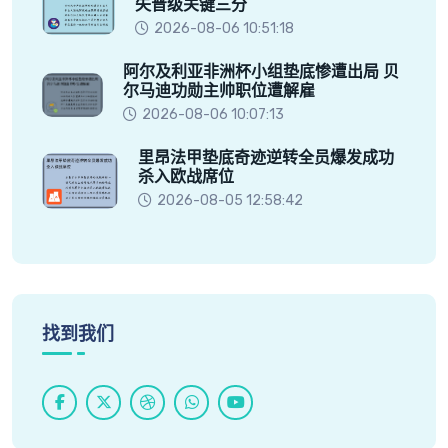
失晋级关键三分
2026-08-06 10:51:18
阿尔及利亚非洲杯小组垫底惨遭出局 贝
尔马迪功勋主帅职位遭解雇
2026-08-06 10:07:13
里昂法甲垫底奇迹逆转全员爆发成功
杀入欧战席位
2026-08-05 12:58:42
找到我们