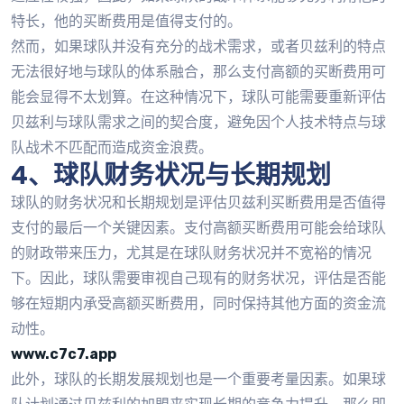
特长，他的买断费用是值得支付的。
然而，如果球队并没有充分的战术需求，或者贝兹利的特点
无法很好地与球队的体系融合，那么支付高额的买断费用可
能会显得不太划算。在这种情况下，球队可能需要重新评估
贝兹利与球队需求之间的契合度，避免因个人技术特点与球
队战术不匹配而造成资金浪费。
4、球队财务状况与长期规划
球队的财务状况和长期规划是评估贝兹利买断费用是否值得
支付的最后一个关键因素。支付高额买断费用可能会给球队
的财政带来压力，尤其是在球队财务状况并不宽裕的情况
下。因此，球队需要审视自己现有的财务状况，评估是否能
够在短期内承受高额买断费用，同时保持其他方面的资金流
动性。
www.c7c7.app
此外，球队的长期发展规划也是一个重要考量因素。如果球