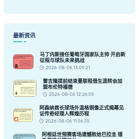
最新资讯
马丁内斯接任葡萄牙国家队主帅 开启新
征程与球队未来挑战
2026-08-06 13:09:21
雷吉隆提前结束曼联租借生涯转会加
盟布伦特福德
2026-08-06 12:26:05
阿森纳酋长球场外温格铜像正式揭幕见
证传奇经理人辉煌历程
2026-08-06 11:36:35
阿根廷世预赛客场遗憾败给巴拉圭 错